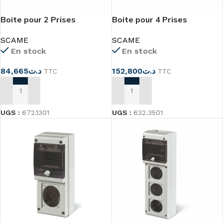
Boite pour 2 Prises
Boite pour 4 Prises
Industrielles IP66 SCAME
Industriel IP66 SCAME
SCAME
SCAME
En stock
En stock
84,665
د.ت
152,800
د.ت
TTC
TTC
AJOUTER AU PANIER
AJOUTER AU PANIER
UGS :
672.1301
UGS :
632.3501