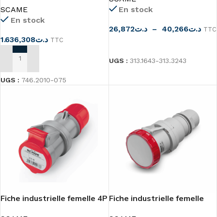
SCAME
En stock
En stock
26,872
د.ت
–
40,266
د.ت
TTC
1.636,308
د.ت
TTC
CHOIX DES OPTIONS
UGS :
313.1643-313.3243
AJOUTER AU PANIER
UGS :
746.2010-075
Fiche industrielle femelle 4P
Fiche industrielle femelle
IP44,IP66 Scame
5P(3P+N+T) Scame