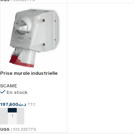
Prise murale industrielle
4P+T 32A avec
SCAME
interrupteur
En stock
197,600
د.ت
TTC
AJOUTER AU PANIER
UGS :
513.3257TS