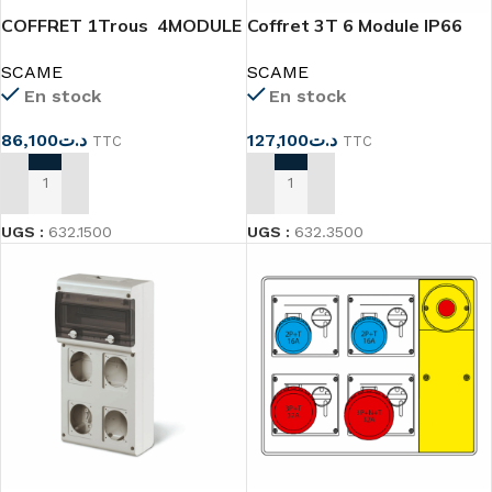
COFFRET 1Trous 4MODULE
Coffret 3T 6 Module IP66
IP66 SCAME
SCAME
SCAME
SCAME
En stock
En stock
86,100
د.ت
127,100
د.ت
TTC
TTC
AJOUTER AU PANIER
AJOUTER AU PANIER
UGS :
632.1500
UGS :
632.3500