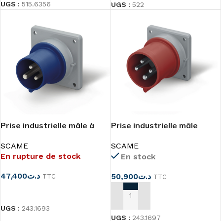
UGS :
515.6356
UGS :
522
Prise industrielle mâle à
Prise industrielle mâle
encastrer 2P+T 16A
encastrer 3P+N+T 16A
SCAME
SCAME
En rupture de stock
En stock
47,400
د.ت
50,900
د.ت
TTC
TTC
LIRE LA SUITE
AJOUTER AU PANIER
UGS :
243.1693
UGS :
243.1697