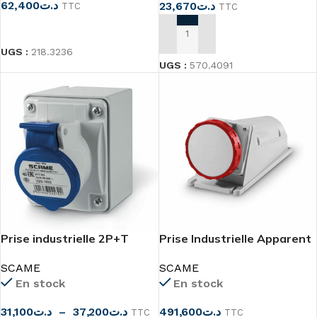
62,400
د.ت
23,670
د.ت
TTC
TTC
LIRE LA SUITE
AJOUTER AU PANIER
UGS :
218.3236
UGS :
570.4091
Prise industrielle 2P+T
Prise Industrielle Apparent
IP44/IP54 SCAME
3P+N+T 125A SCAME
SCAME
SCAME
En stock
En stock
31,100
د.ت
–
37,200
د.ت
491,600
د.ت
TTC
TTC