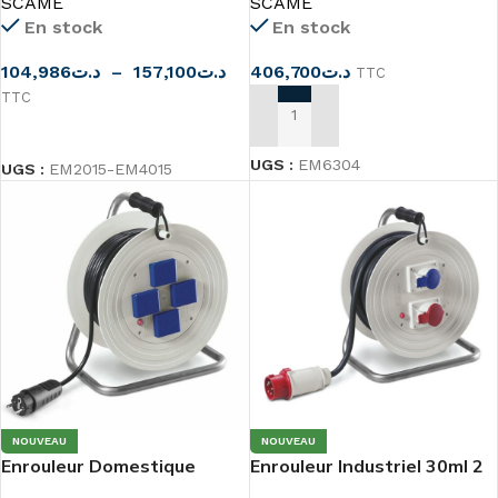
SCAME
SCAME
En stock
En stock
104,986
د.ت
–
157,100
د.ت
406,700
د.ت
TTC
TTC
AJOUTER AU PANIER
CHOIX DES OPTIONS
UGS :
EM6304
UGS :
EM2015-EM4015
NOUVEAU
NOUVEAU
Enrouleur Domestique
Enrouleur Industriel 30ml 2
3×2.5mm² 30ml
NR 3×2.5 mm²