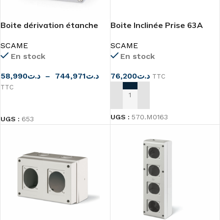
Boite dérivation étanche
Boite Inclinée Prise 63A
alu IP66
SCAME
SCAME
En stock
En stock
76,200
د.ت
58,990
د.ت
–
744,971
د.ت
TTC
TTC
AJOUTER AU PANIER
CHOIX DES OPTIONS
UGS :
570.M0163
UGS :
653