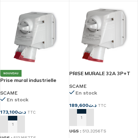
PRISE MURALE 32A 3P+T
NOUVEAU
Prise mural industrielle
AVEC INTERRUPTEUR
SCAME
3P+N+T 16A
SCAME
En stock
En stock
189,600
د.ت
TTC
173,100
د.ت
TTC
AJOUTER AU PANIER
AJOUTER AU PANIER
UGS :
513.3256TS
UGS :
513.1657TS