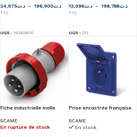
13,096
د.ت
–
198,788
د.ت
24,975
د.ت
–
196,900
د.ت
TTC
TTC
CHOIX DES OPTIONS
CHOIX DES OPTIONS
UGS :
213
UGS :
19340600
Fiche industrielle malle
Prise encastrée française
4P(3P+T) 32A IP66 Scame
2P+T 16A IP54
SCAME
SCAME
En rupture de stock
En stock