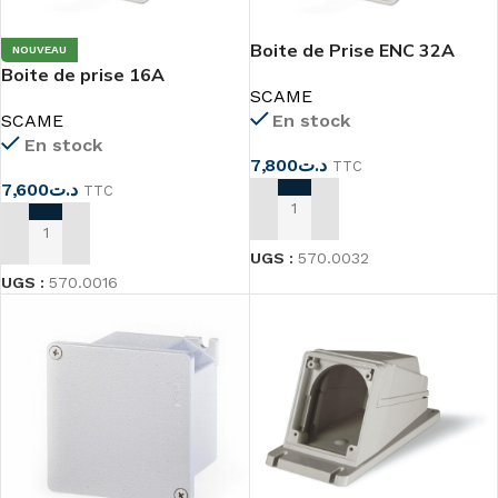
Boite de Prise ENC 32A
NOUVEAU
Boite de prise 16A
570.0032
SCAME
570.0016
SCAME
En stock
En stock
7,800
د.ت
TTC
7,600
د.ت
TTC
AJOUTER AU PANIER
AJOUTER AU PANIER
UGS :
570.0032
UGS :
570.0016