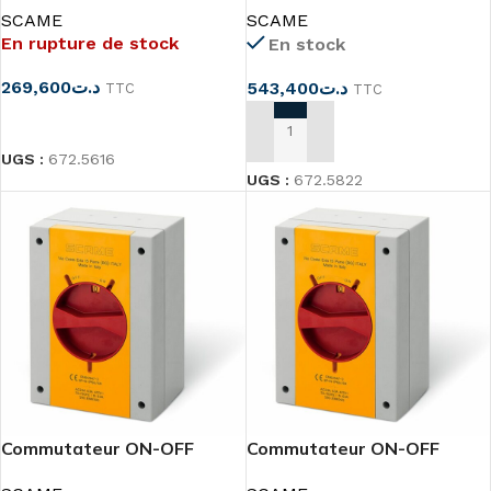
SCAME
SCAME
En rupture de stock
En stock
269,600
د.ت
543,400
د.ت
TTC
TTC
LIRE LA SUITE
AJOUTER AU PANIER
UGS :
672.5616
UGS :
672.5822
Commutateur ON-OFF
Commutateur ON-OFF
4X20A 4X40A SCAME
4X63A EM6304 SCAME