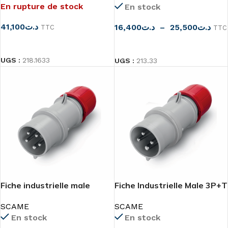
En rupture de stock
En stock
41,100
د.ت
16,400
د.ت
–
25,500
د.ت
TTC
TTC
LIRE LA SUITE
CHOIX DES OPTIONS
UGS :
218.1633
UGS :
213.33
Fiche industrielle male
Fiche Industrielle Male 3P+T
3P+N+T SCAME
SCAME
SCAME
En stock
En stock