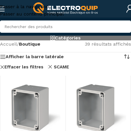
Passer à la navigation
Passer au contenu principal
Catégories
Accueil
/
Boutique
39 résultats affichés
Afficher la barre latérale
Effacer les filtres
SCAME