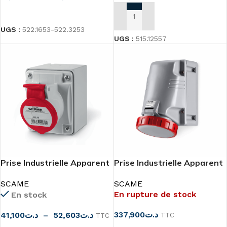
CHOIX DES OPTIONS
AJOUTER AU PANIER
UGS :
522.1653-522.3253
UGS :
515.12557
Prise Industrielle Apparent
Prise Industrielle Apparent
3P+N+T 16A 32A
3P+N+T 63A
SCAME
SCAME
En rupture de stock
En stock
337,900
د.ت
41,100
د.ت
–
52,603
د.ت
TTC
TTC