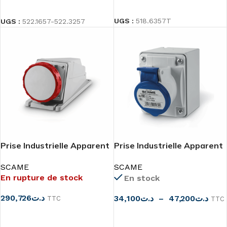
LIRE LA SUITE
CHOIX DES OPTIONS
UGS :
518.6357T
UGS :
522.1657-522.3257
Prise Industrielle Apparent
Prise Industrielle Apparent
3P+T 63A IP66/IP67
3P+T IP44/IP54 Scame
SCAME
SCAME
En rupture de stock
En stock
290,726
د.ت
34,100
د.ت
–
47,200
د.ت
TTC
TTC
LIRE LA SUITE
CHOIX DES OPTIONS