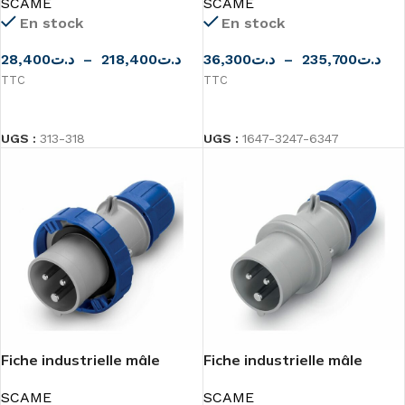
SCAME
SCAME
En stock
En stock
28,400
د.ت
–
218,400
د.ت
36,300
د.ت
–
235,700
د.ت
TTC
TTC
CHOIX DES OPTIONS
CHOIX DES OPTIONS
UGS :
313-318
UGS :
1647-3247-6347
Fiche industrielle mâle
Fiche industrielle mâle
2P+T 16A IP66
2P+T IP44/IP54 SCAME
SCAME
SCAME