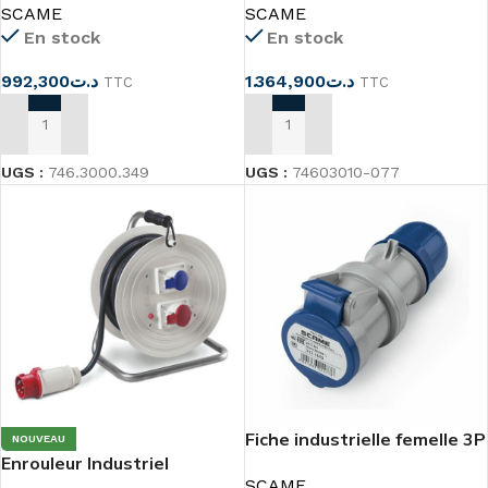
SCAME
SCAME
En stock
En stock
992,300
د.ت
1.364,900
د.ت
TTC
TTC
AJOUTER AU PANIER
AJOUTER AU PANIER
UGS :
746.3000.349
UGS :
74603010-077
Fiche industrielle femelle 3P
NOUVEAU
Enrouleur Industriel
IP44 Scame
SCAME
5×2.5mm² 20ml