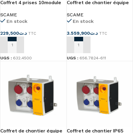
Coffret 4 prises 10module
Coffret de chantier équipe
Scame
656.7824-611
SCAME
SCAME
En stock
En stock
229,500
د.ت
3.559,900
د.ت
TTC
TTC
AJOUTER AU PANIER
AJOUTER AU PANIER
UGS :
632.4500
UGS :
656.7824-611
Coffret de chantier équipe
Coffret de chantier IP65