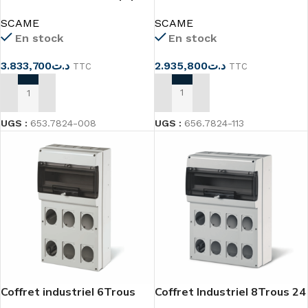
SCAME IP65
SCAME
SCAME
En stock
En stock
2.935,800
د.ت
3.833,700
د.ت
TTC
TTC
AJOUTER AU PANIER
AJOUTER AU PANIER
UGS :
656.7824-113
UGS :
653.7824-008
Coffret industriel 6Trous
Coffret Industriel 8Trous 24
16MOD IP66 SCAME
MOD IP66 SCAME