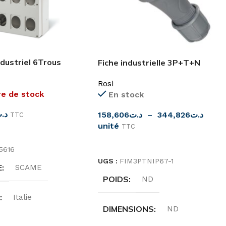
ndustriel 6Trous
Fiche industrielle 3P+T+N
P66 SCAME
femelle IP67 ROSI
Rosi
re de stock
En stock
د.
158,606
د.ت
–
344,826
د.ت
TTC
unité
TTC
SUITE
CHOIX DES OPTIONS
5616
UGS :
FIM3PTNIP67-1
E
SCAME
POIDS
ND
E
Italie
DIMENSIONS
ND