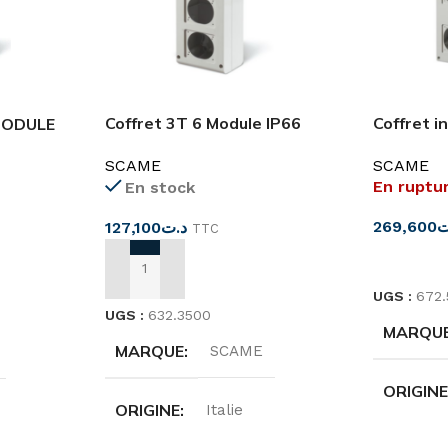
Coffret 3T 6 Module IP66
Coffret i
MODULE
SCAME
16MOD I
SCAME
SCAME
En ruptu
En stock
269,600
ت
127,100
د.ت
TTC
LIRE LA 
AJOUTER AU PANIER
UGS :
672.
UGS :
632.3500
MARQU
MARQUE
SCAME
ORIGIN
ORIGINE
Italie