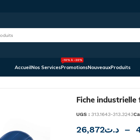
-10% À -20%
Accueil
Nos Services
Promotions
Nouveaux
Produits
Fiche industrielle femelle 3P IP44 Scame
Fiche industriell
UGS :
313.1643-313.3243
Ca
26,872
د.ت
–