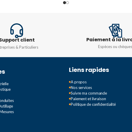
DIMENS
DIMENSIONS
328x55
136x440x105mm
DEGRÉ 
DEGRÉ DE PROTECTION
TION
Paiement à la livr
Support client
Espèces ou chèque
treprises & Particuliers
IP66
IP66
N° DE 
Liens rapides
es
N° DE MODULES
6MOD
A propos
rielle
Nos services
estique
Suivre ma commande
Paiement et livraison
Conduites
Politique de confidentialité
utillage
 Mesures