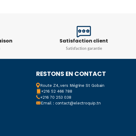
IONS
MARQUE
Rosi
0x140mm
ORIGINE
Italie
DE PROTECTION
aison
Satisfaction client
MATIÈRE
ABS
,
Nylon
s
Satisfaction garantie
COULEUR
MODULES
16MOD
RESTONS EN CONTACT
RAL 7035
,
Rouge
Route Z4, vers Mégrine St Gobain
+216 52 466 788
TENSION
+216 70 253 038
Email : contact@electroquip.tn
de 200/346 V – de 240/415 V
INTENSITÉ
125A
,
63A