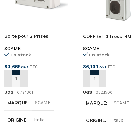
Boite pour 2 Prises
COFFRET 1Trous 4
Industrielles IP66 SCAME
IP66 SCAME
SCAME
SCAME
En stock
En stock
84,665
د.ت
86,100
د.ت
TTC
TTC
AJOUTER AU PANIER
AJOUTER AU PANIER
UGS :
672.1301
UGS :
632.1500
MARQUE
MARQUE
SCAME
SCAME
ORIGINE
ORIGINE
Italie
Italie