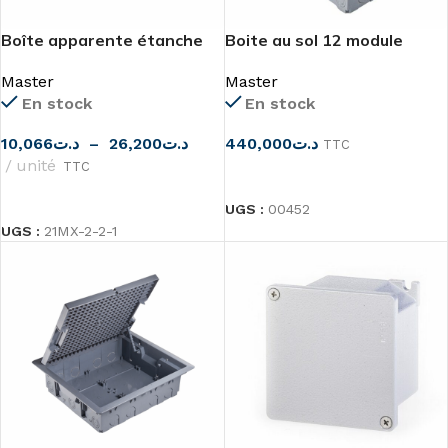
Boîte apparente étanche
Boite au sol 12 module
IP55 de Master
Master
Master
En stock
En stock
440,000
د.ت
10,066
د.ت
–
26,200
د.ت
TTC
unité
TTC
CHOIX DES OPTIONS
CHOIX DES OPTIONS
UGS :
00452
UGS :
21MX-2-2-1