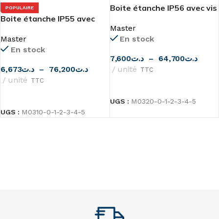
Boite étanche IP56 avec vis
POPULAIRE
Boite étanche IP55 avec
de Master
Master
cônes de Master
Master
En stock
En stock
7,600
د.ت
–
64,700
د.ت
6,673
د.ت
–
76,200
د.ت
unité
TTC
unité
TTC
CHOIX DES OPTIONS
CHOIX DES OPTIONS
UGS :
M0320-0-1-2-3-4-5
UGS :
M0310-0-1-2-3-4-5