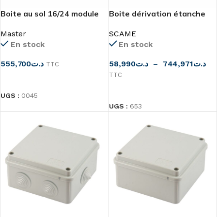
Boite au sol 16/24 module
Boite dérivation étanche
alu IP66
Master
SCAME
En stock
En stock
555,700
د.ت
58,990
د.ت
–
744,971
د.ت
TTC
TTC
CHOIX DES OPTIONS
CHOIX DES OPTIONS
UGS :
0045
UGS :
653