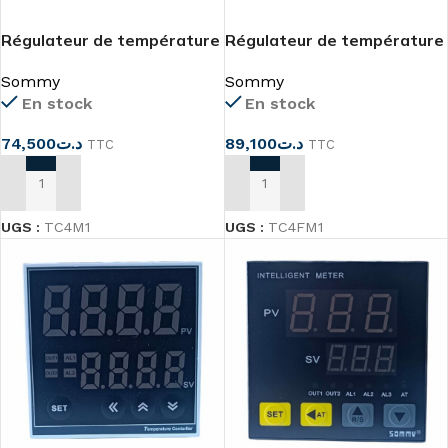
Régulateur de température
Régulateur de température
48×48
48x48mm 24VDC
Sommy
Sommy
En stock
En stock
74,500
د.ت
89,100
د.ت
TTC
TTC
AJOUTER AU PANIER
AJOUTER AU PANIER
UGS :
TC4M1
UGS :
TC4FM1