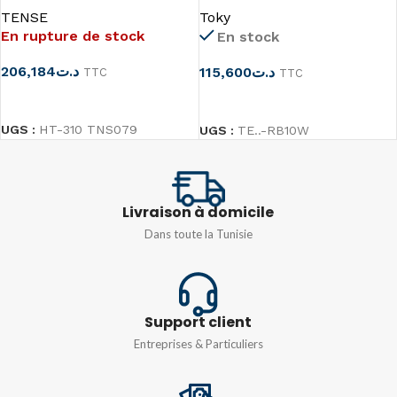
TENSE
Toky
température et de
‘100-240V AC/DC
En rupture de stock
En stock
l’humidité
206,184
د.ت
115,600
د.ت
TTC
TTC
LIRE LA SUITE
CHOIX DES OPTIONS
UGS :
HT-310 TNS079
UGS :
TE..-RB10W
Livraison à domicile
Dans toute la Tunisie
Support client
Entreprises & Particuliers