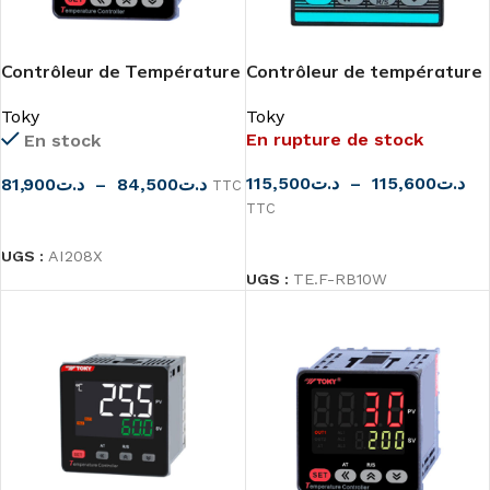
Contrôleur de Température
Contrôleur de température
100-240VAC AI208X
24V AC/DC
Toky
Toky
En rupture de stock
En stock
115,500
د.ت
–
115,600
د.ت
81,900
د.ت
–
84,500
د.ت
TTC
TTC
CHOIX DES OPTIONS
CHOIX DES OPTIONS
UGS :
AI208X
UGS :
TE.F-RB10W