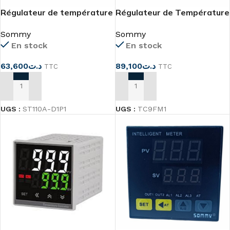
Régulateur de température
Régulateur de Température
72×72 ST110A-D1P1
Industriel 24VDC
Sommy
Sommy
En stock
En stock
63,600
د.ت
89,100
د.ت
TTC
TTC
AJOUTER AU PANIER
AJOUTER AU PANIER
UGS :
ST110A-D1P1
UGS :
TC9FM1