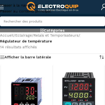
Passer à la navigation
Passer au contenu principal
Catégories
Accueil
/
Eclairage
/
Relais et Temporisateurs
/
Régulateur de température
14 résultats affichés
Afficher la barre latérale