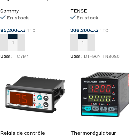
TC7M1 72x72mm
température numérique
Sommy
TENSE
En stock
En stock
85,200
د.ت
206,200
د.ت
TTC
TTC
AJOUTER AU PANIER
AJOUTER AU PANIER
UGS :
TC7M1
UGS :
DT-96Y TNS080
Relais de contrôle
Thermorégulateur
numérique de la
‘Contrôleur de température