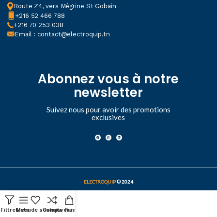
Route Z4, vers Mégrine St Gobain
+216 52 466 788
+216 70 253 038
Email : contact@electroquip.tn
Abonnez vous à notre
newsletter
Suivez nous pour avoir des promotions
exclusives
ELECTROQUIP
© 2024
Filtres
Liste de souhaits
Menu
Comparer
Panier