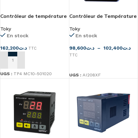
Contrôleur de température
Contrôleur de Température
intelligent
Thermorégulateur AI208X
Toky
Toky
(24V AC/DC)
En stock
En stock
162,200
د.ت
98,600
د.ت
–
102,400
د.ت
TTC
TTC
AJOUTER AU PANIER
CHOIX DES OPTIONS
UGS :
TP4 MC10-501020
UGS :
AI208XF