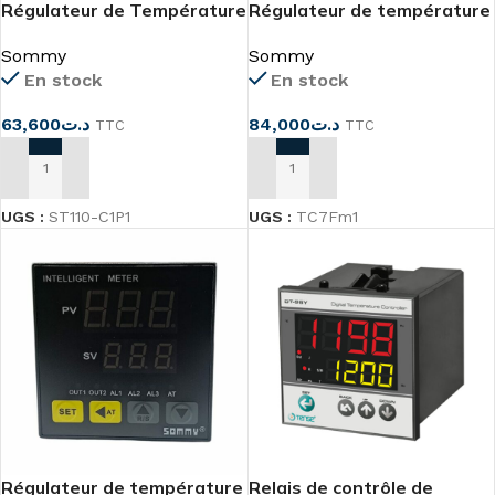
Régulateur de Température
Régulateur de température
ST110A
TC7Fm1 24vdc
Sommy
Sommy
En stock
En stock
63,600
د.ت
84,000
د.ت
TTC
TTC
AJOUTER AU PANIER
AJOUTER AU PANIER
UGS :
ST110-C1P1
UGS :
TC7Fm1
Régulateur de température
Relais de contrôle de