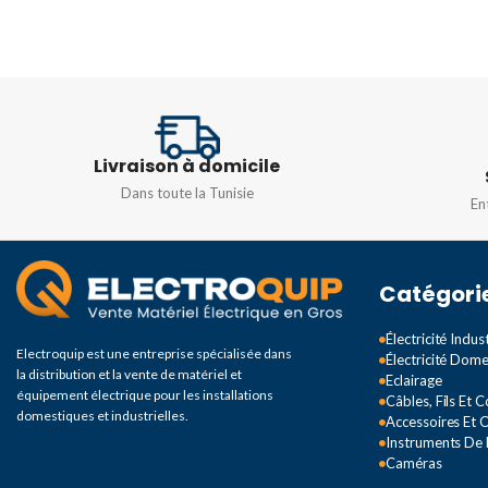
Livraison à domicile
Dans toute la Tunisie
En
Catégori
Électricité Indust
Electroquip est une entreprise spécialisée dans
Électricité Dom
la distribution et la vente de matériel et
Eclairage
équipement électrique pour les installations
Câbles, Fils Et 
domestiques et industrielles.
Accessoires Et O
Instruments De
Caméras