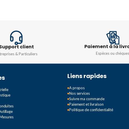
Paiement à la livr
Support client
Espèces ou chèque
treprises & Particuliers
Liens rapides
es
A propos
rielle
Nos services
estique
Suivre ma commande
Paiement et livraison
Conduites
Politique de confidentialité
utillage
 Mesures