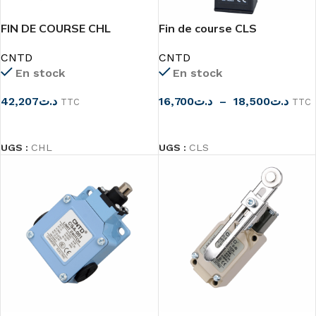
FIN DE COURSE CHL
Fin de course CLS
CNTD
CNTD
En stock
En stock
42,207
د.ت
16,700
د.ت
–
18,500
د.ت
TTC
TTC
CHOIX DES OPTIONS
CHOIX DES OPTIONS
UGS :
CHL
UGS :
CLS