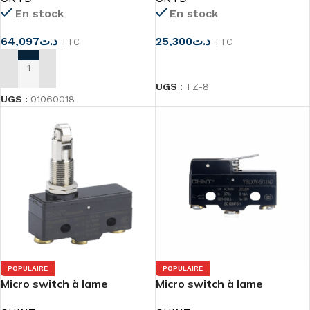
En stock
En stock
64,097
د.ت
25,300
د.ت
TTC
TTC
CHOIX DES OPTIONS
AJOUTER AU PANIER
UGS :
TZ-8
UGS :
01060018
POPULAIRE
POPULAIRE
Micro switch à lame
Micro switch à lame
YBLXW-5/11N1
YBLXW-5/11N2 Chint