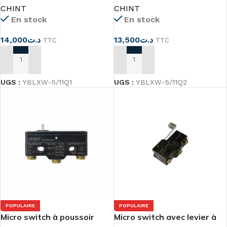
CHINT
CHINT
En stock
En stock
14,000
د.ت
13,500
د.ت
TTC
TTC
AJOUTER AU PANIER
AJOUTER AU PANIER
UGS :
YBLXW-5/11Q1
UGS :
YBLXW-5/11Q2
POPULAIRE
POPULAIRE
Micro switch à poussoir
Micro switch avec levier à