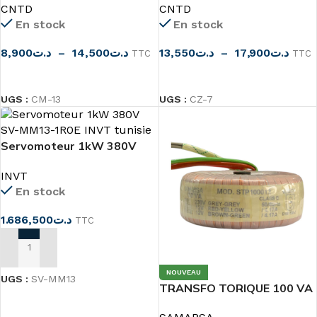
CNTD
CNTD
En stock
En stock
8,900
د.ت
–
14,500
د.ت
13,550
د.ت
–
17,900
د.ت
TTC
TTC
CHOIX DES OPTIONS
CHOIX DES OPTIONS
UGS :
CM-13
UGS :
CZ-7
Servomoteur 1kW 380V
SV-MM13-1R0E INVT
INVT
En stock
1.686,500
د.ت
TTC
AJOUTER AU PANIER
NOUVEAU
UGS :
SV-MM13
TRANSFO TORIQUE 100 VA
2X12V 4.17A