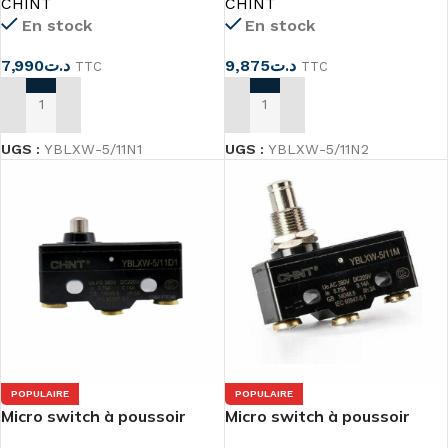
CHINT
CHINT
En stock
En stock
7,990
د.ت
9,875
د.ت
TTC
TTC
AJOUTER AU PANIER
AJOUTER AU PANIER
UGS :
YBLXW-5/11N1
UGS :
YBLXW-5/11N2
POPULAIRE
POPULAIRE
Micro switch à poussoir
Micro switch à poussoir
YBLXW-5/11D1
YBLXW-5/11M