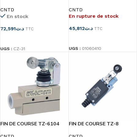
CZ-93CPM
CNTD
CNTD
En rupture de stock
En stock
45,812
د.ت
72,591
د.ت
TTC
TTC
LIRE LA SUITE
CHOIX DES OPTIONS
UGS :
01060410
UGS :
CZ-31
FIN DE COURSE TZ-6104
FIN DE COURSE TZ-8
CNTD
CNTD