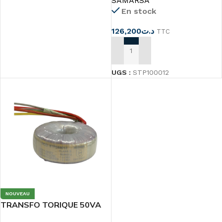
SAMARSA
En stock
126,200
د.ت
TTC
AJOUTER AU PANIER
UGS :
STP100012
NOUVEAU
TRANSFO TORIQUE 50VA
2x12v