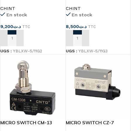
galet YBLXW-5/11G2
galet YBLXW-5/11G3
CHINT
CHINT
En stock
En stock
9,200
د.ت
8,500
د.ت
TTC
TTC
AJOUTER AU PANIER
AJOUTER AU PANIER
UGS :
YBLXW-5/11G2
UGS :
YBLXW-5/11G3
MICRO SWITCH CM-13
MICRO SWITCH CZ-7