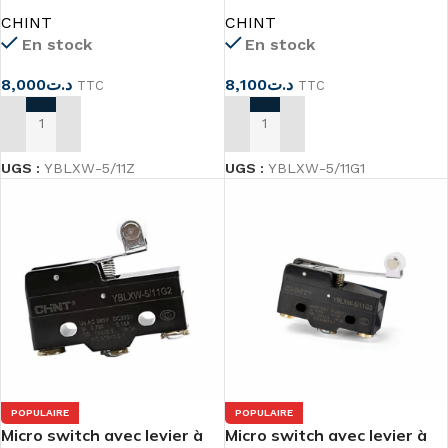
YBLXW-5/11Z
galet YBLXW-5/11G1
CHINT
CHINT
En stock
En stock
8,000
د.ت
8,100
د.ت
TTC
TTC
AJOUTER AU PANIER
AJOUTER AU PANIER
UGS :
YBLXW-5/11Z
UGS :
YBLXW-5/11G1
POPULAIRE
POPULAIRE
Micro switch avec levier à
Micro switch avec levier à