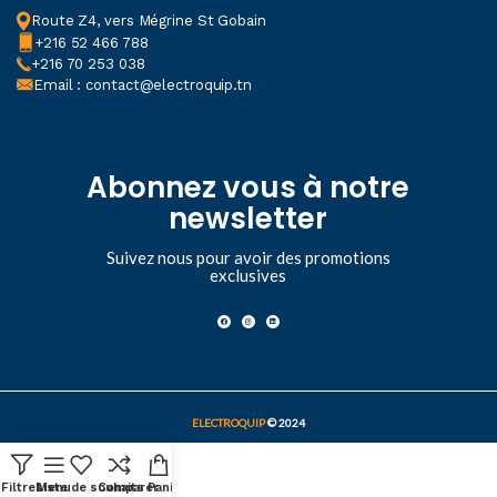
Route Z4, vers Mégrine St Gobain
+216 52 466 788
+216 70 253 038
Email : contact@electroquip.tn
Abonnez vous à notre
newsletter
Suivez nous pour avoir des promotions
exclusives
ELECTROQUIP
© 2024
Filtres
Liste de souhaits
Menu
Comparer
Panier