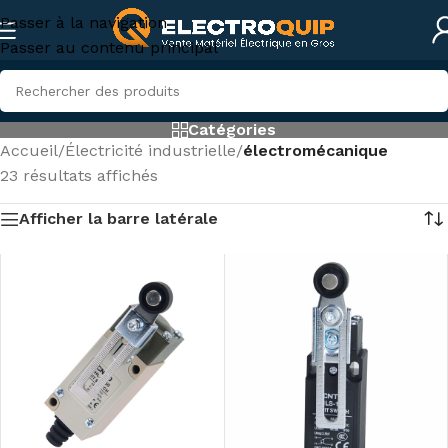
Passer à la navigation
Passer au contenu principal
Catégories
Accueil
/
Électricité industrielle
/
électromécanique
23 résultats affichés
Afficher la barre latérale