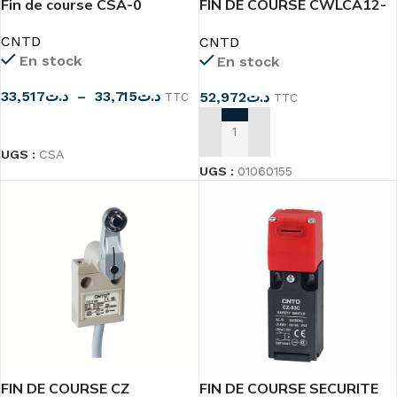
Fin de course CSA-0
FIN DE COURSE CWLCA12-
2-Q
CNTD
CNTD
En stock
En stock
33,517
د.ت
–
33,715
د.ت
52,972
د.ت
TTC
TTC
CHOIX DES OPTIONS
AJOUTER AU PANIER
UGS :
CSA
UGS :
01060155
FIN DE COURSE CZ
FIN DE COURSE SECURITE