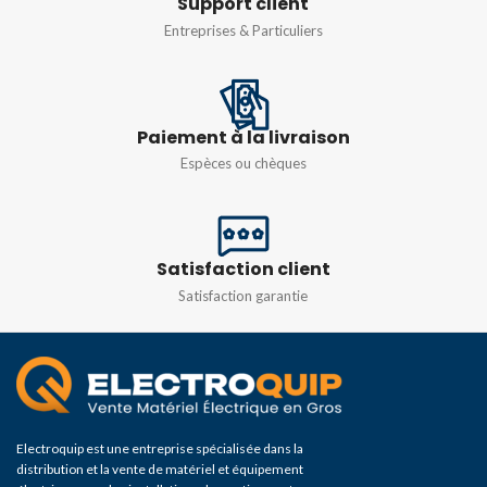
Support client
CONTACT
Entreprises & Particuliers
25 mΩ maximum
25 mΩ maximum
RÉSISTANCE
RÉSISTANCE
D'ISOLEMENT
Paiement à la livraison
D'ISOLEMENT
Espèces ou chèques
100 mΩ min. (en dessous
100 mΩ min. (en dessous
de 500 V CC)
de 500 V CC)
Satisfaction client
RÉFÉRENCE
Satisfaction garantie
CAS-001
,
CSA-003
,
CSA-
012
,
CSA-021
,
CSA-031
,
CSA-061
,
CSA-081
Electroquip est une entreprise spécialisée dans la
distribution et la vente de matériel et équipement