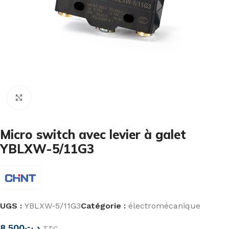
Cliquez pour agrandir
Micro switch avec levier à galet
YBLXW-5/11G3
UGS :
YBLXW-5/11G3
Catégorie :
électromécanique
8,500
د.ت
TTC