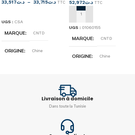
33,517
د.ت
–
33,715
د.ت
52,972
د.ت
TTC
TTC
CHOIX DES OPTIONS
AJOUTER AU PANIER
UGS :
CSA
UGS :
01060155
MARQUE
CNTD
MARQUE
CNTD
ORIGINE
Chine
ORIGINE
Chine
TENSION
250 Volts
TENSION
250 Volts
VITESSE DE
VITESSE DE
FONCTIONNEMENT
Livraison à domicile
FONCTIONNEMENT
Dans toute la Tunisie
5 mm-0,5 m/s
1mm-1m/s
RÉSISTANCE DE
RÉSISTANCE DE
CONTACT