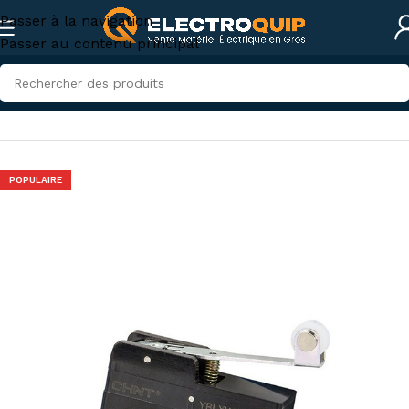
Passer à la navigation
Passer au contenu principal
Accueil
/
Électricité industrielle
/
électromécanique
POPULAIRE