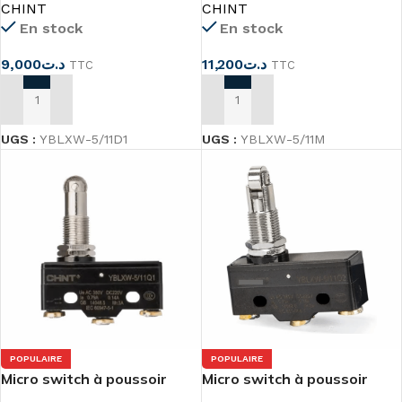
CHINT
CHINT
En stock
En stock
9,000
د.ت
11,200
د.ت
TTC
TTC
AJOUTER AU PANIER
AJOUTER AU PANIER
UGS :
YBLXW-5/11D1
UGS :
YBLXW-5/11M
POPULAIRE
POPULAIRE
Micro switch à poussoir
Micro switch à poussoir
YBLXW-5/11Q1
YBLXW-5/11Q2