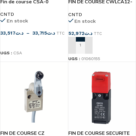
Fin de course CSA-0
FIN DE COURSE CWLCA12-
2-Q
CNTD
CNTD
En stock
En stock
33,517
د.ت
–
33,715
د.ت
52,972
د.ت
TTC
TTC
CHOIX DES OPTIONS
AJOUTER AU PANIER
UGS :
CSA
UGS :
01060155
FIN DE COURSE CZ
FIN DE COURSE SECURITE