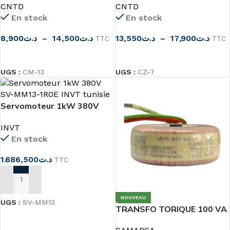
CNTD
CNTD
En stock
En stock
8,900
د.ت
–
14,500
د.ت
13,550
د.ت
–
17,900
د.ت
TTC
TTC
CHOIX DES OPTIONS
CHOIX DES OPTIONS
UGS :
CM-13
UGS :
CZ-7
Servomoteur 1kW 380V
SV-MM13-1R0E INVT
INVT
En stock
1.686,500
د.ت
TTC
AJOUTER AU PANIER
NOUVEAU
UGS :
SV-MM13
TRANSFO TORIQUE 100 VA
2X12V 4.17A