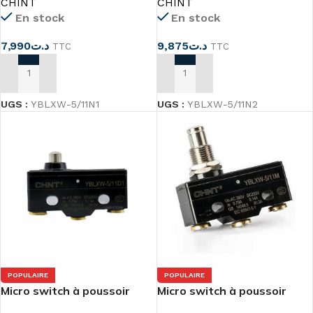
CHINT
CHINT
En stock
En stock
7,990
د.ت
9,875
د.ت
TTC
TTC
AJOUTER AU PANIER
AJOUTER AU PANIER
UGS :
YBLXW-5/11N1
UGS :
YBLXW-5/11N2
POPULAIRE
POPULAIRE
Micro switch à poussoir
Micro switch à poussoir
YBLXW-5/11D1
YBLXW-5/11M