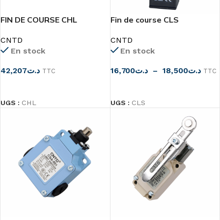
FIN DE COURSE CHL
Fin de course CLS
CNTD
CNTD
En stock
En stock
42,207
د.ت
16,700
د.ت
–
18,500
د.ت
TTC
TTC
CHOIX DES OPTIONS
CHOIX DES OPTIONS
UGS :
CHL
UGS :
CLS