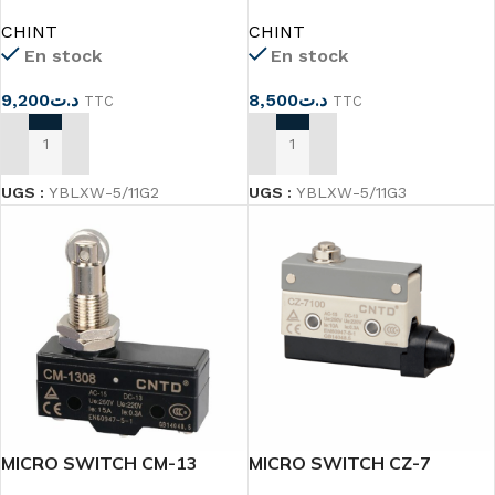
galet YBLXW-5/11G2
galet YBLXW-5/11G3
CHINT
CHINT
En stock
En stock
9,200
د.ت
8,500
د.ت
TTC
TTC
AJOUTER AU PANIER
AJOUTER AU PANIER
UGS :
YBLXW-5/11G2
UGS :
YBLXW-5/11G3
MICRO SWITCH CM-13
MICRO SWITCH CZ-7