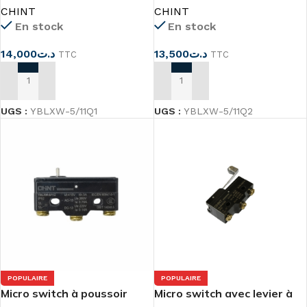
CHINT
CHINT
En stock
En stock
14,000
د.ت
13,500
د.ت
TTC
TTC
AJOUTER AU PANIER
AJOUTER AU PANIER
UGS :
YBLXW-5/11Q1
UGS :
YBLXW-5/11Q2
POPULAIRE
POPULAIRE
Micro switch à poussoir
Micro switch avec levier à