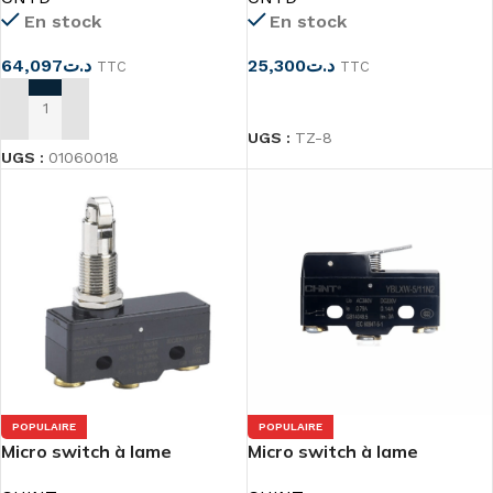
En stock
En stock
64,097
د.ت
25,300
د.ت
TTC
TTC
CHOIX DES OPTIONS
AJOUTER AU PANIER
UGS :
TZ-8
UGS :
01060018
POPULAIRE
POPULAIRE
Micro switch à lame
Micro switch à lame
YBLXW-5/11N1
YBLXW-5/11N2 Chint