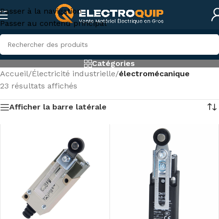
Passer à la navigation
Passer au contenu principal
Catégories
Accueil
/
Électricité industrielle
/
électromécanique
23 résultats affichés
Afficher la barre latérale