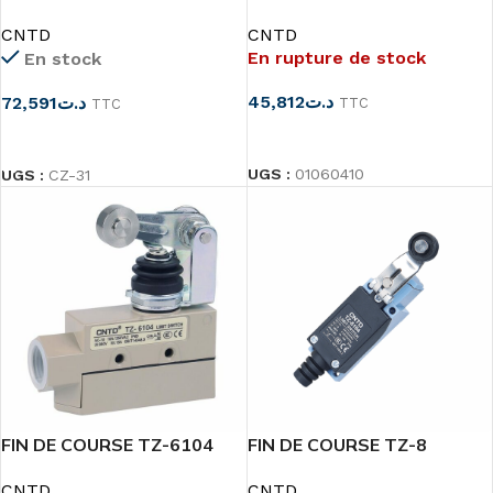
CZ-93CPM
CNTD
CNTD
En rupture de stock
En stock
45,812
د.ت
72,591
د.ت
TTC
TTC
LIRE LA SUITE
CHOIX DES OPTIONS
UGS :
01060410
UGS :
CZ-31
FIN DE COURSE TZ-6104
FIN DE COURSE TZ-8
CNTD
CNTD