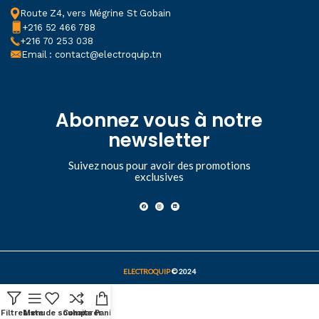
Route Z4, vers Mégrine St Gobain
+216 52 466 788
+216 70 253 038
Email : contact@electroquip.tn
Abonnez vous à notre
newsletter
Suivez nous pour avoir des promotions
exclusives
ELECTROQUIP
© 2024
Filtres
Liste de souhaits
Menu
Comparer
Panier