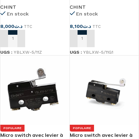
YBLXW-5/11Z
galet YBLXW-5/11G1
CHINT
CHINT
En stock
En stock
8,000
د.ت
8,100
د.ت
TTC
TTC
AJOUTER AU PANIER
AJOUTER AU PANIER
UGS :
YBLXW-5/11Z
UGS :
YBLXW-5/11G1
POPULAIRE
POPULAIRE
Micro switch avec levier à
Micro switch avec levier à