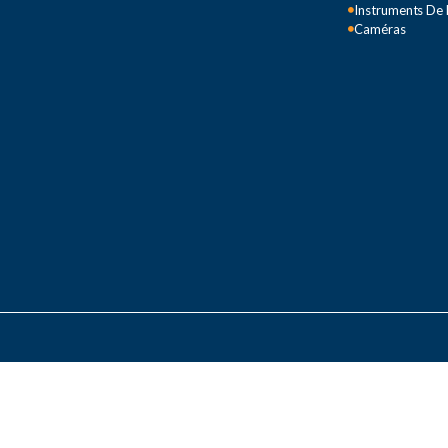
Instruments De
500 V CC)
Caméras
RÉFÉRENCE
CLS-101
,
CLS-103
,
CL
CLS-121
,
CLS-127
,
CLS
CLS-161
,
CLS-191