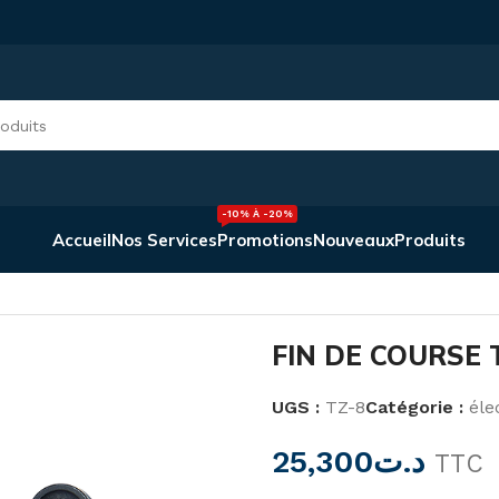
-10% À -20%
Accueil
Nos Services
Promotions
Nouveaux
Produits
 COURSE TZ-8
FIN DE COURSE 
UGS :
TZ-8
Catégorie :
éle
25,300
د.ت
TTC