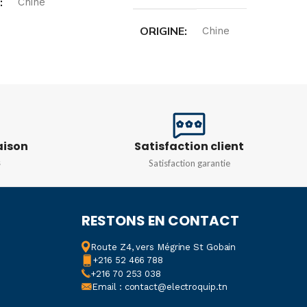
E
Chine
ORIGINE
Chine
N
250 Volts
TENSION NOMINALE
T NOMINAL
5A
250 V, 50 Hz.
NCE
aison
Satisfaction client
,
CZ-3103
,
CZ-3104
,
s
Satisfaction garantie
CZ-3169
RESTONS EN CONTACT
Route Z4, vers Mégrine St Gobain
+216 52 466 788
+216 70 253 038
Email : contact@electroquip.tn