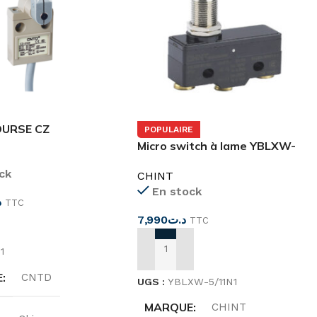
OURSE CZ
POPULAIRE
Micro switch à lame YBLXW-
5/11N1
ck
CHINT
En stock
د
TTC
7,990
د.ت
TTC
ES OPTIONS
1
AJOUTER AU PANIER
E
CNTD
UGS :
YBLXW-5/11N1
MARQUE
CHINT