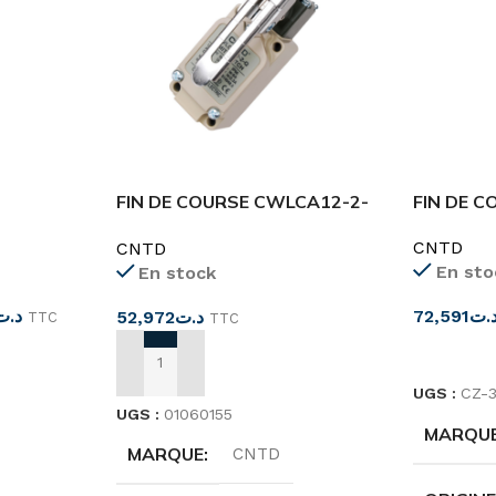
FIN DE COURSE CWLCA12-2-
FIN DE C
Q
CNTD
CNTD
En sto
En stock
د.ت
72,591
.ت
52,972
د.ت
TTC
TTC
CHOIX D
AJOUTER AU PANIER
UGS :
CZ-3
UGS :
01060155
MARQU
MARQUE
CNTD