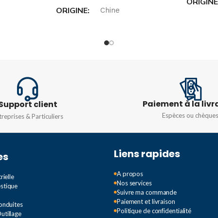
ORIGIN
ORIGINE
Chine
TENSIO
ts
TENSION
250 Volts
COURAN
VITESSE DE
FONCTIONNEMENT
RÉFÉRE
Paiement à la livr
Support client
1mm-1m/s
CZ-3102
Espèces ou chèque
treprises & Particuliers
ONTACT
CZ-3111
,
RÉSISTANCE DE CONTACT
Liens rapides
es
25 mΩ maximum
A propos
rielle
Nos services
RÉSISTANCE
estique
Suivre ma commande
D'ISOLEMENT
Paiement et livraison
Conduites
Politique de confidentialité
utillage
sous de