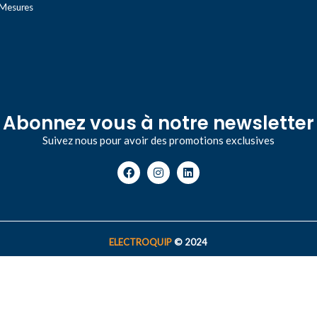
100 mΩ min. (en dessous de
 Mesures
500 V CC)
S-111
,
-131
,
Abonnez vous à notre newsletter
Suivez nous pour avoir des promotions exclusives
ELECTROQUIP
© 2024