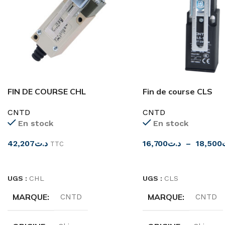
FIN DE COURSE CHL
Fin de course CLS
CNTD
CNTD
En stock
En stock
42,207
د.ت
16,700
د.ت
–
18,500
TTC
CHOIX DES OPTIONS
CHOIX DES OPTIONS
UGS :
CHL
UGS :
CLS
MARQUE
MARQUE
CNTD
CNTD