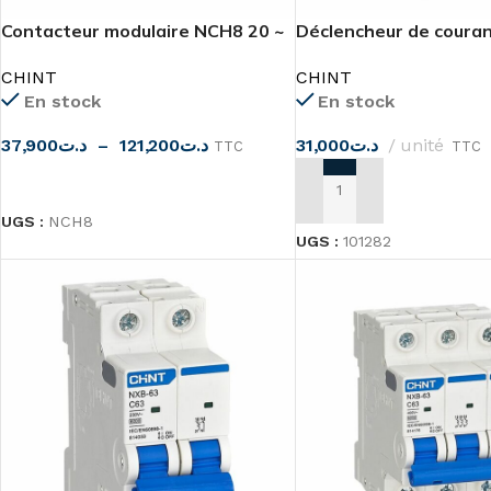
Contacteur modulaire NCH8 20 ~
Déclencheur de coura
63A
CA NB1 CHINT
CHINT
CHINT
En stock
En stock
37,900
د.ت
–
121,200
د.ت
31,000
د.ت
unité
TTC
TTC
CHOIX DES OPTIONS
AJOUTER AU PANIER
UGS :
NCH8
UGS :
101282