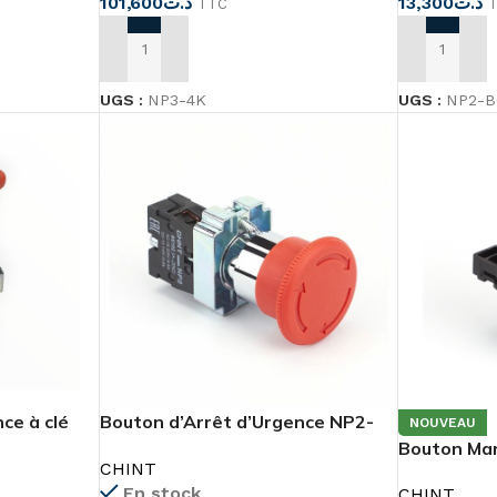
101,600
د.ت
13,300
د.ت
TTC
AJOUTER AU PANIER
AJOUTER A
UGS :
NP3-4K
UGS :
NP2-B
ce à clé
Bouton d’Arrêt d’Urgence NP2-
NOUVEAU
BS542
Bouton Ma
CHINT
En stock
CHINT