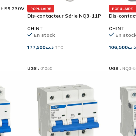
nt S9 230V
POPULAIRE
POPULAIRE
Dis-contacteur Série NQ3-11P
Dis-contac
CHINT
CHINT
En stock
En stoc
177,500
د.ت
106,500
د.ت
TTC
CHOIX DES OPTIONS
CHOIX DES
UGS :
01050
UGS :
NQ3-5