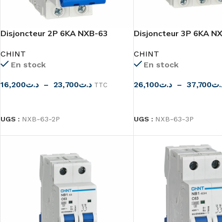
Disjoncteur 2P 6KA NXB-63
Disjoncteur 3P 6KA N
CHINT
CHINT
En stock
En stock
16,200
د.ت
–
23,700
د.ت
26,100
د.ت
–
37,700
.ت
TTC
CHOIX DES OPTIONS
CHOIX DES OPTIONS
UGS :
NXB-63-2P
UGS :
NXB-63-3P