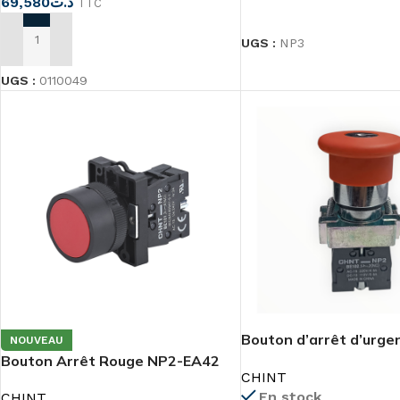
69,580
د.ت
TTC
CHOIX DES OPTIONS
UGS :
NP3
AJOUTER AU PANIER
UGS :
0110049
Bouton d’arrêt d’urgen
NOUVEAU
NP2-BS142
Bouton Arrêt Rouge NP2-EA42
CHINT
En stock
CHINT