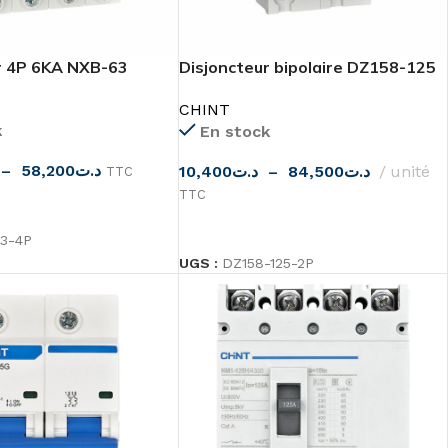
r 4P 6KA NXB-63
Disjoncteur bipolaire DZ158-125
10KA CHINT
CHINT
k
En stock
–
58,200
د.ت
10,400
د.ت
–
84,500
د.ت
unité
TTC
TTC
 OPTIONS
CHOIX DES OPTIONS
3-4P
UGS :
DZ158-125-2P