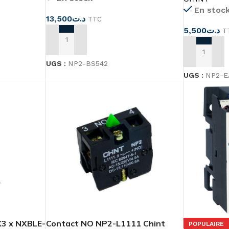
En stoc
13,500
د.ت
TTC
5,500
د.ت
T
AJOUTER AU PANIER
AJOUTER A
UGS :
NP2-BS542
UGS :
NP2-E
X3 x NXBLE-
Contact NO NP2-L1111 Chint
POPULAIRE