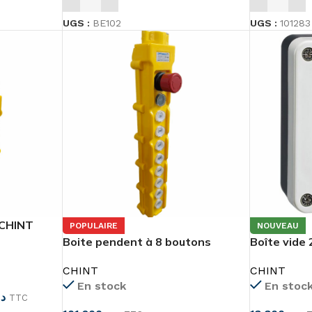
UGS :
BE102
UGS :
101283
 CHINT
POPULAIRE
NOUVEAU
Boite pendent à 8 boutons
Boîte vide
+marche/arrêt d’urgence
B02
CHINT
CHINT
En stock
En stoc
د
TTC