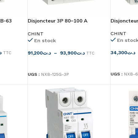
XB-63
Disjoncteur 3P 80–100 A
Disjoncteu
Puissant
CHINT
CHINT
En stoc
En stock
د
34,300
د.ت
91,200
د.ت
–
93,900
د.ت
TTC
TTC
CHOIX DES
CHOIX DES OPTIONS
UGS :
NXB-6
UGS :
NXB-125G-3P