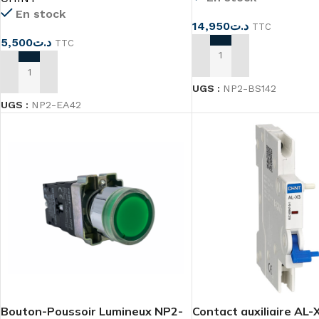
En stock
14,950
د.ت
TTC
5,500
د.ت
TTC
AJOUTER AU PANIER
AJOUTER AU PANIER
UGS :
NP2-BS142
UGS :
NP2-EA42
Bouton-Poussoir Lumineux NP2-
Contact auxiliaire AL-