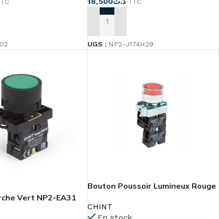
18,500
د.ت
TTC
TTC
AJOUTER AU PANIER
U PANIER
UGS :
NP2-J174H29
02
Bouton Poussoir Lumineux Rouge
NP2-BW3461
rche Vert NP2-EA31
CHINT
En stock