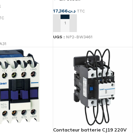
k
17,366
د.ت
TTC
TC
AJOUTER AU PANIER
U PANIER
UGS :
NP2-BW3461
A31
Contacteur batterie CJ19 220V