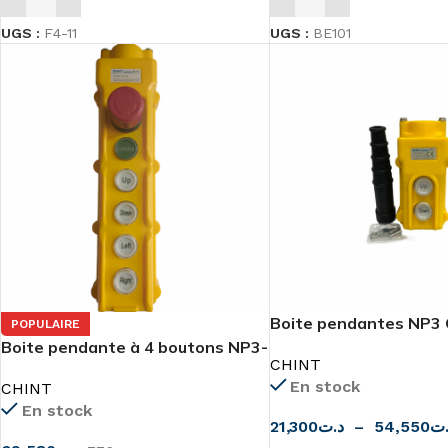
UGS :
F4-11
UGS :
BE101
Boite pendantes NP3
POPULAIRE
Boite pendante à 4 boutons NP3-
CHINT
2K avec arrêt d’urgence
En stock
CHINT
En stock
21,300
د.ت
–
54,550
.ت