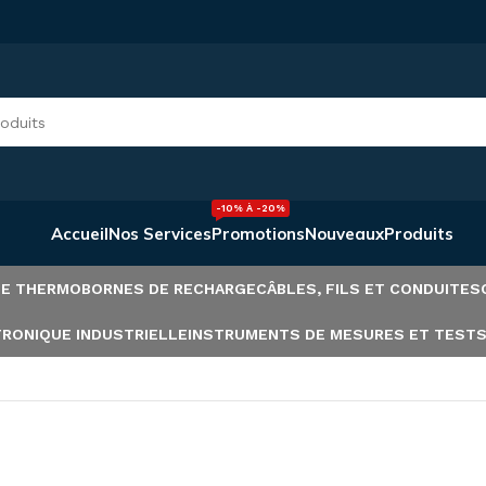
-10% À -20%
Accueil
Nos Services
Promotions
Nouveaux
Produits
INE THERMO
BORNES DE RECHARGE
CÂBLES, FILS ET CONDUITES
RONIQUE INDUSTRIELLE
INSTRUMENTS DE MESURES ET TEST