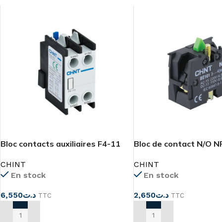
Bloc contacts auxiliaires F4-11
Bloc de contact N/O 
CHINT
CHINT
En stock
En stock
6,550
د.ت
2,650
د.ت
TTC
TTC
AJOUTER AU PANIER
AJOUTER AU PANIER