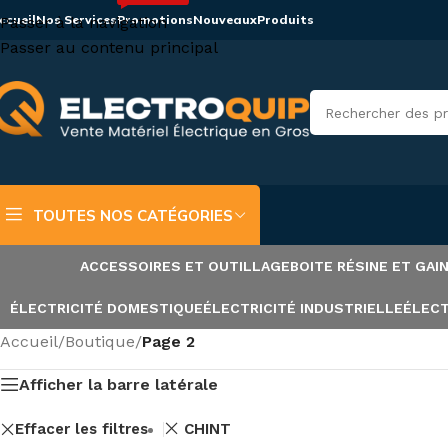
ccueil
Nos Services
Promotions
Nouveaux
Produits
Passer à la navigation
Passer au contenu principal
TOUTES NOS CATÉGORIES
ACCESSOIRES ET OUTILLAGE
BOITE RÉSINE ET GA
ÉLECTRICITÉ DOMESTIQUE
ÉLECTRICITÉ INDUSTRIELLE
ÉLECT
Accueil
/
Boutique
/
Page 2
Afficher la barre latérale
Effacer les filtres
CHINT