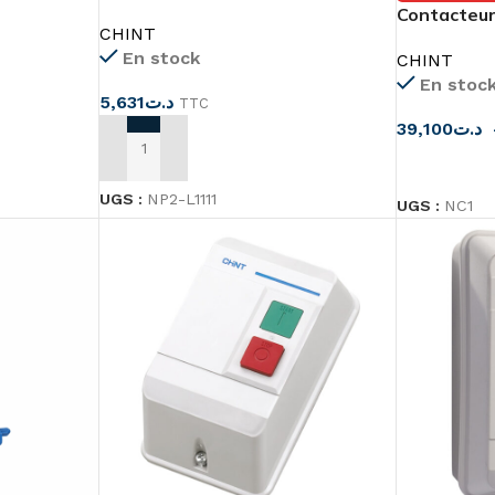
Contacteur
CHINT
En stock
CHINT
En stoc
5,631
د.ت
TTC
39,100
د.ت
AJOUTER AU PANIER
CHOIX DES
UGS :
NP2-L1111
UGS :
NC1