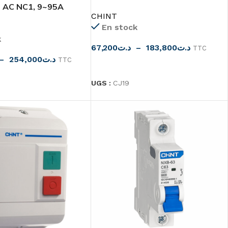
50/60HZ chint
 AC NC1, 9~95A
CHINT
En stock
k
67,200
د.ت
–
183,800
د.ت
TTC
–
254,000
د.ت
TTC
CHOIX DES OPTIONS
 OPTIONS
UGS :
CJ19