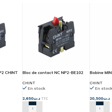
NP2 CHINT
Bloc de contact NC NP2-BE102
Bobine MIN
et NBH8
CHINT
CHINT
En stock
En stoc
2,650
د.ت
20,500
د.ت
TTC
AJOUTER AU PANIER
AJOUTER A