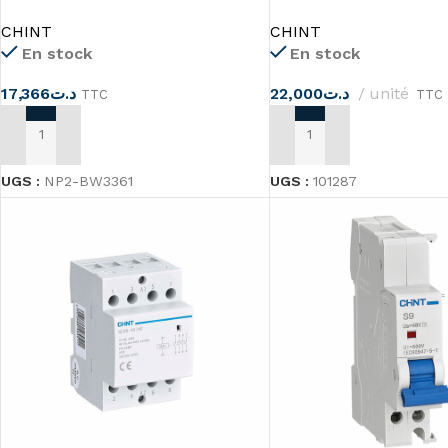
BW3361
125 CHINT
CHINT
CHINT
En stock
En stock
17,366
د.ت
22,000
د.ت
unité
TTC
TTC
AJOUTER AU PANIER
AJOUTER AU PANIER
UGS :
NP2-BW3361
UGS :
101287