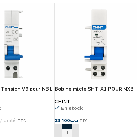
 Tension V9 pour NB1
Bobine mixte SHT-X1 POUR NXB-
125
CHINT
k
En stock
unité
33,100
د.ت
TTC
TTC
U PANIER
AJOUTER AU PANIER