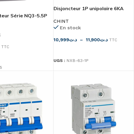
Disjoncteur 1P unipolaire 6KA
NXB-63
teur Série NQ3-5.5P
CHINT
En stock
k
10,999
د.ت
–
11,900
د.ت
TTC
TTC
CHOIX DES OPTIONS
 OPTIONS
UGS :
NXB-63-1P
5