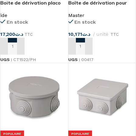
Boite de dérivation placo
Boîte de dérivation pour
144x214x60
armature 12 modules
ide
Master
Master
En stock
En stock
17,200
د.ت
10,171
د.ت
unité
TTC
TTC
AJOUTER AU PANIER
AJOUTER AU PANIER
UGS :
CT1522/PH
UGS :
00417
POPULAIRE
POPULAIRE