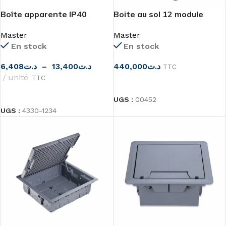
Boîte apparente IP40
Boite au sol 12 module
Master
Master
Master
En stock
En stock
440,000
د.ت
6,408
د.ت
–
13,400
د.ت
TTC
unité
TTC
CHOIX DES OPTIONS
CHOIX DES OPTIONS
UGS :
00452
UGS :
4330-1234