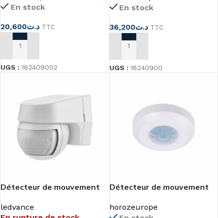
En stock
En stock
20,600
د.ت
36,200
د.ت
TTC
TTC
AJOUTER AU PANIER
AJOUTER AU PANIER
UGS :
182409002
UGS :
18240900
Détecteur de mouvement
Détecteur de mouvement
110° IP44
360°Infra Rouge
ledvance
horozeurope
En rupture de stock
En stock