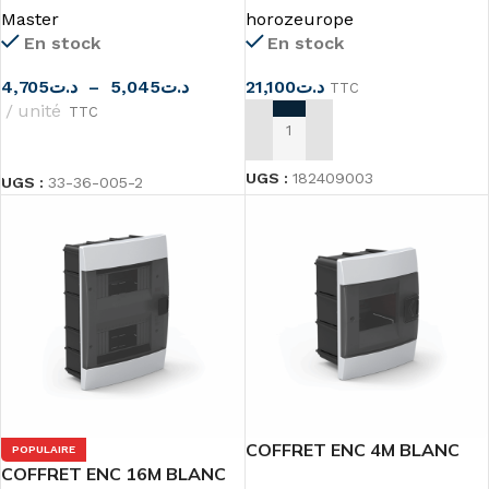
horozeurope
Master
En stock
En stock
21,100
د.ت
4,705
د.ت
–
5,045
د.ت
TTC
unité
TTC
AJOUTER AU PANIER
CHOIX DES OPTIONS
UGS :
182409003
UGS :
33-36-005-2
COFFRET ENC 4M BLANC
POPULAIRE
COFFRET ENC 16M BLANC