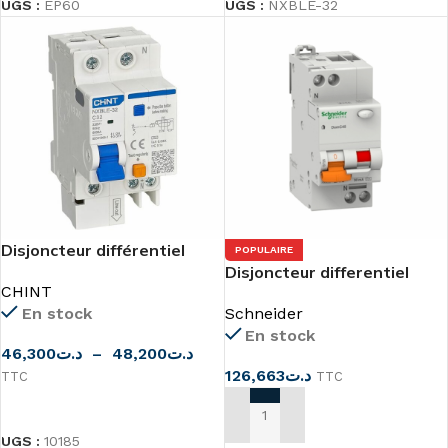
UGS :
EP60
UGS :
NXBLE-32
Disjoncteur différentiel
POPULAIRE
1P+N 30MA NXBLE-32
Disjoncteur differentiel
CHINT
Dom19807 1P+N 40A 30mA
En stock
Schneider
C 6000A
En stock
46,300
د.ت
–
48,200
د.ت
126,663
د.ت
TTC
TTC
CHOIX DES OPTIONS
AJOUTER AU PANIER
UGS :
10185