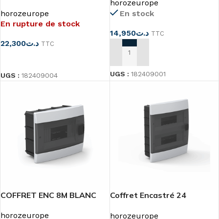
horozeurope
horozeurope
En stock
En rupture de stock
14,950
د.ت
TTC
22,300
د.ت
TTC
AJOUTER AU PANIER
LIRE LA SUITE
UGS :
182409001
UGS :
182409004
COFFRET ENC 8M BLANC
Coffret Encastré 24
Modules Blanc
horozeurope
horozeurope