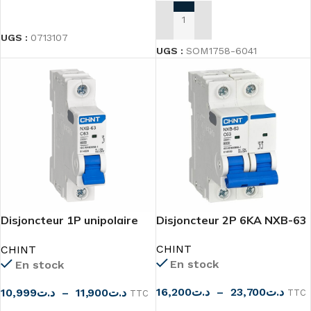
LIRE LA SUITE
AJOUTER AU PANIER
UGS :
0713107
UGS :
SOM1758-6041
Disjoncteur 1P unipolaire
Disjoncteur 2P 6KA NXB-63
6KA NXB-63
CHINT
CHINT
En stock
En stock
16,200
د.ت
–
23,700
د.ت
10,999
د.ت
–
11,900
د.ت
TTC
TTC