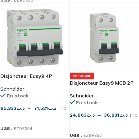
UGS :
EZ9D356
Disjoncteur Easy9 4P
POPULAIRE
Disjoncteur Easy9 MCB 2P
Schneider
6000A C Curve
En stock
Schneider
En stock
65,333
د.ت
–
71,521
د.ت
TTC
24,863
د.ت
–
36,831
د.ت
TTC
CHOIX DES OPTIONS
CHOIX DES OPTIONS
UGS :
EZ9F354
UGS :
EZ9F352