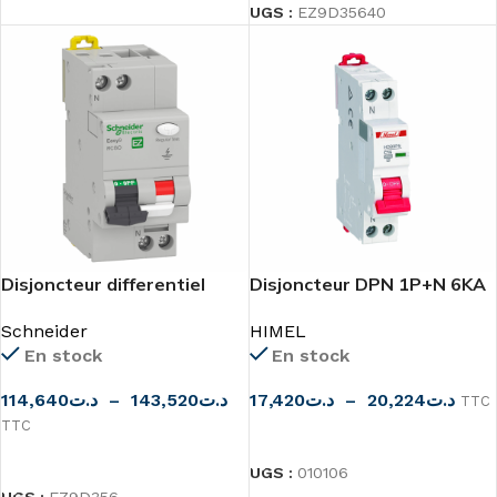
UGS :
EZ9D35640
Disjoncteur differentiel
Disjoncteur DPN 1P+N 6KA
Easy9 MCB DPN 1PN C 6KA
C HDB9PN HIMEL
Schneider
HIMEL
30MA
En stock
En stock
114,640
د.ت
–
143,520
د.ت
17,420
د.ت
–
20,224
د.ت
TTC
TTC
CHOIX DES OPTIONS
CHOIX DES OPTIONS
UGS :
010106