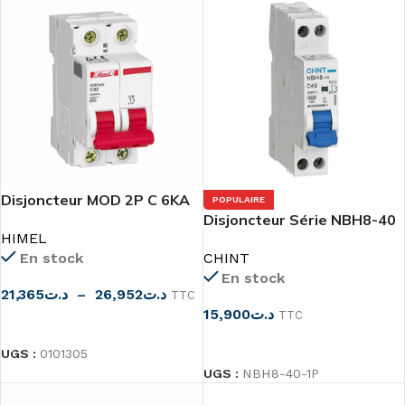
Disjoncteur MOD 2P C 6KA
POPULAIRE
HDB3W
Disjoncteur Série NBH8-40
HIMEL
1P+N
En stock
CHINT
En stock
21,365
د.ت
–
26,952
د.ت
TTC
15,900
د.ت
TTC
CHOIX DES OPTIONS
CHOIX DES OPTIONS
UGS :
0101305
UGS :
NBH8-40-1P