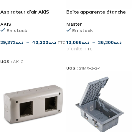
Aspirateur d’air AKIS
Boîte apparente étanche
IP55 de Master
AKIS
Master
En stock
En stock
29,372
د.ت
–
40,300
د.ت
10,066
د.ت
–
26,200
د.ت
TTC
unité
TTC
CHOIX DES OPTIONS
CHOIX DES OPTIONS
UGS :
AK-C
UGS :
21MX-2-2-1