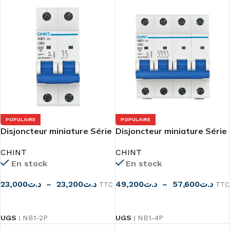
POPULAIRE
POPULAIRE
Disjoncteur miniature Série
Disjoncteur miniature Série
NB1-63 2 pôles (6kA)
NB1-63 4 pôles (6kA)
CHINT
CHINT
En stock
En stock
23,000
د.ت
–
23,200
د.ت
49,200
د.ت
–
57,600
د.ت
TTC
TTC
CHOIX DES OPTIONS
CHOIX DES OPTIONS
UGS :
NB1-2P
UGS :
NB1-4P