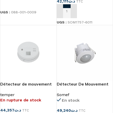
42,111
د.ت
TTC
LIRE LA SUITE
UGS :
088-001-0009
AJOUTER AU PANIER
UGS :
SOM1757-6011
Détecteur de mouvement
Détecteur De Mouvement
mural av sonette incorpore
Usage Plafonnier Encastré
temper
Somef
140°
En rupture de stock
En stock
44,357
د.ت
49,240
د.ت
TTC
TTC