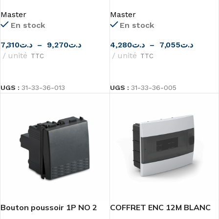
1P avec témoin lumineux
MODO de MASTER
Master
Master
MODO de MASTER
En stock
En stock
7,310
د.ت
–
9,270
د.ت
4,280
د.ت
–
7,055
د.ت
unité
unité
TTC
TTC
CHOIX DES OPTIONS
CHOIX DES OPTIONS
UGS :
31-33-36-013
UGS :
31-33-36-005
Bouton poussoir 1P NO 2
COFFRET ENC 12M BLANC
modules MODO de MASTER