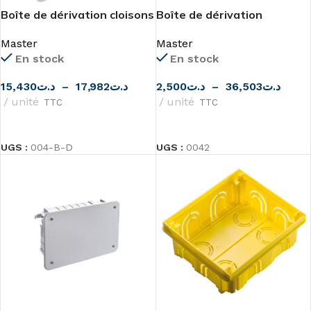
Boîte de dérivation cloisons
Boîte de dérivation
sèches ou PLACO de
encastrable avec couvercle
Master
Master
Master
Master
En stock
En stock
15,430
د.ت
–
17,982
د.ت
2,500
د.ت
–
36,503
د.ت
unité
unité
TTC
TTC
CHOIX DES OPTIONS
CHOIX DES OPTIONS
UGS :
004-B-D
UGS :
0042