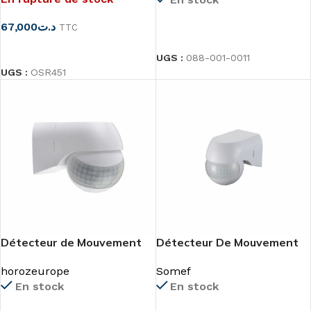
67,000
د.ت
TTC
LIRE LA SUITE
LIRE LA SUITE
UGS :
088-001-0011
UGS :
OSR451
Détecteur de Mouvement
Détecteur De Mouvement
Infrarouge 180°
IP44
horozeurope
Somef
En stock
En stock