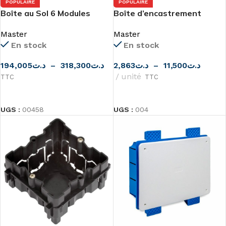
POPULAIRE
POPULAIRE
Boîte au Sol 6 Modules
Boîte d’encastrement
cloisons sèches ou PLACO
Master
Master
de Master
En stock
En stock
194,005
د.ت
–
318,300
د.ت
2,863
د.ت
–
11,500
د.ت
unité
TTC
TTC
CHOIX DES OPTIONS
CHOIX DES OPTIONS
UGS :
00458
UGS :
004