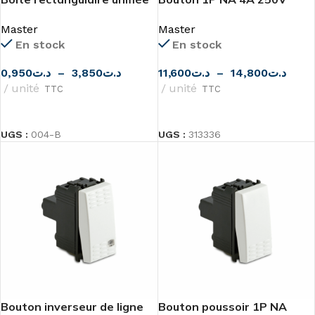
à 3, 4 ou 6/7 modules pour
MODO
Master
Master
encastrement Master
En stock
En stock
0,950
د.ت
–
3,850
د.ت
11,600
د.ت
–
14,800
د.ت
unité
unité
TTC
TTC
CHOIX DES OPTIONS
CHOIX DES OPTIONS
UGS :
004-B
UGS :
313336
Bouton inverseur de ligne
Bouton poussoir 1P NA