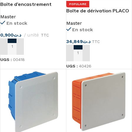
Boîte d’encastrement
POPULAIRE
carrée, joignable Master
Boîte de dérivation PLACO
Master
PT5 cloisons sèches
En stock
Master
En stock
0,900
د.ت
unité
TTC
34,849
د.ت
TTC
AJOUTER AU PANIER
AJOUTER AU PANIER
UGS :
00418
UGS :
40426