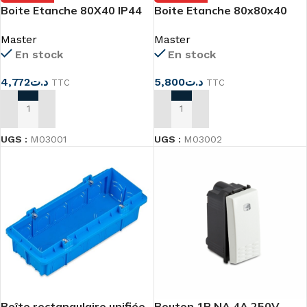
Boite Etanche 80X40 IP44
Boite Etanche 80x80x40
avec cône M03001
avec cônes
Master
Master
En stock
En stock
4,772
د.ت
5,800
د.ت
TTC
TTC
AJOUTER AU PANIER
AJOUTER AU PANIER
UGS :
M03001
UGS :
M03002
Boîte rectangulaire unifiée
Bouton 1P NA 4A 250V