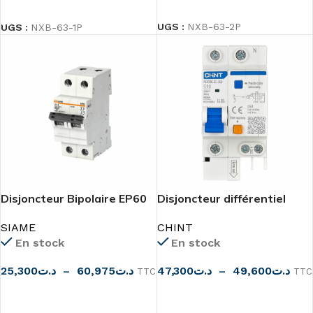
CHOIX DES OPTIONS
CHOIX DES OPTIONS
UGS :
NXB-63-2P
UGS :
NXB-63-1P
Disjoncteur Bipolaire EP60
Disjoncteur différentiel
6KA C
1P+N 300MA NXBLE-32
SIAME
CHINT
En stock
En stock
25,300
د.ت
–
60,975
د.ت
47,300
د.ت
–
49,600
د.ت
TTC
TTC
CHOIX DES OPTIONS
CHOIX DES OPTIONS