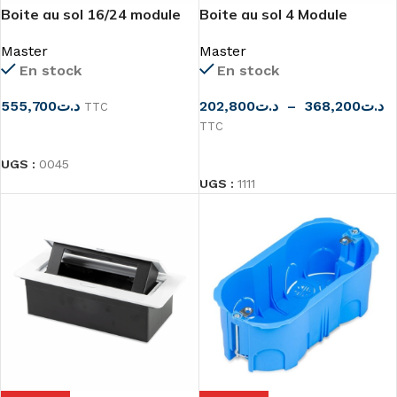
Boite au sol 16/24 module
Boite au sol 4 Module
Master
Master
En stock
En stock
555,700
د.ت
202,800
د.ت
–
368,200
د.ت
TTC
TTC
CHOIX DES OPTIONS
CHOIX DES OPTIONS
UGS :
0045
UGS :
1111