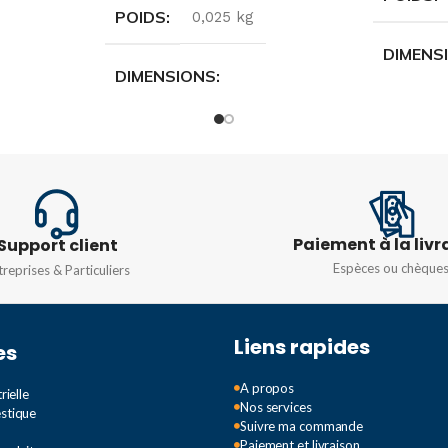
POIDS
0,025 kg
DIMENS
DIMENSIONS
2,2 × 4,
2,2 × 4,4 × 4,7 cm
MARQU
MARQUE
Master
COULEU
Paiement à la livr
Support client
COULEUR
Espèces ou chèque
treprises & Particuliers
Blanc
,
N
Blanc
,
Noir
,
Steel
INTENS
Liens rapides
es
INTENSITÉ
16AX
A propos
TENSIO
rielle
Nos services
estique
TENSION
250 Volts
Suivre ma commande
Paiement et livraison