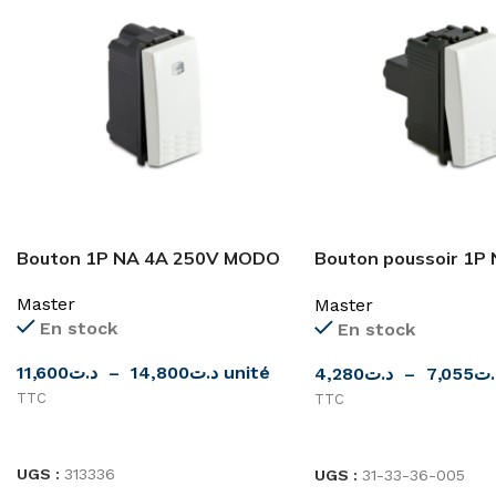
Bouton 1P NA 4A 250V MODO
Bouton poussoir 1
de MASTER
Master
Master
En stock
En stock
11,600
د.ت
–
14,800
د.ت
unité
4,280
د.ت
–
7,055
.ت
TTC
TTC
CHOIX DES OPTIONS
CHOIX DES OPTIONS
UGS :
313336
UGS :
31-33-36-005