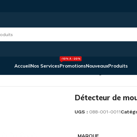
-10% À -20%
Accueil
Nos Services
Promotions
Nouveaux
Produits
Détecteur de mouvement 360°Infra Rouge
Détecteur de mo
UGS :
088-001-0011
Catégo
MARQUE