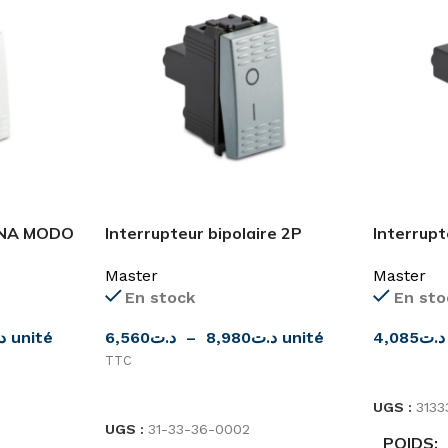
P NA MODO
Interrupteur bipolaire 2P
Interrupt
16AX
16A
Master
Master
En stock
En sto
د
unité
6,560
د.ت
–
8,980
د.ت
unité
4,085
د.ت
TTC
CHOIX D
CHOIX DES OPTIONS
UGS :
3133
UGS :
31-33-36-0002
POIDS