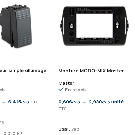
eur simple allumage
Monture MODO-MIX Master
Master
En stock
ck
0,606
د.ت
–
2,930
د.ت
unité
–
6,415
د.ت
TTC
TTC
ES OPTIONS
CHOIX DES OPTIONS
36-1
UGS :
380
0,020 kg