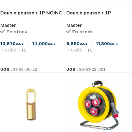
Double poussoir 1P NO/NC
Double poussoir 1P
+ 1P NO/NC MODO de
NO/NC+1P NO MODO de
Master
Master
MASTER
MASTER
En stock
En stock
10,670
د.ت
–
14,000
د.ت
8,850
د.ت
–
11,800
د.ت
unité
unité
TTC
TTC
CHOIX DES OPTIONS
CHOIX DES OPTIONS
UGS :
31-33-36-22
UGS :
36-31-23-021