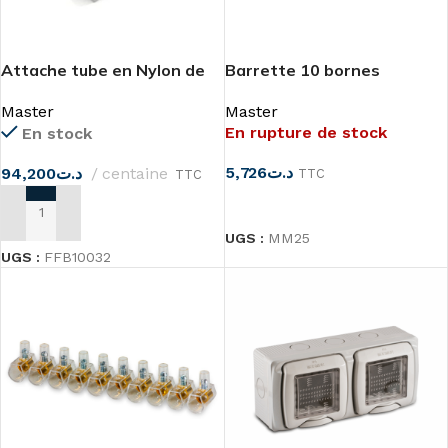
Attache tube en Nylon de
Barrette 10 bornes
fixation Ø min 8 max 32mm
unipolaires 2.5mm²
Master
Master
En rupture de stock
En stock
5,726
د.ت
94,200
د.ت
centaine
TTC
TTC
LIRE LA SUITE
AJOUTER AU PANIER
UGS :
MM25
UGS :
FFB10032