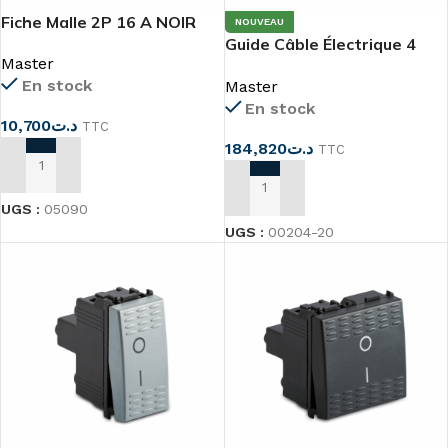
Fiche Malle 2P 16 A NOIR
NOUVEAU
Guide Câble Électrique 4
Master
mm – 20 m
En stock
Master
En stock
10,700
د.ت
TTC
184,820
د.ت
TTC
AJOUTER AU PANIER
AJOUTER AU PANIER
UGS :
05090
UGS :
00204-20