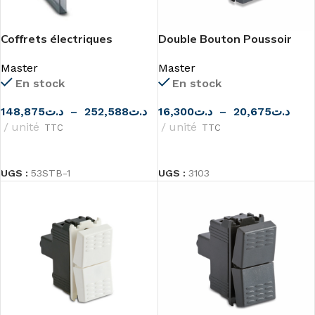
Coffrets électriques
Double Bouton Poussoir
encastrables transparents
pour Volet Roulant
Master
Master
Master
En stock
En stock
148,875
د.ت
–
252,588
د.ت
16,300
د.ت
–
20,675
د.ت
unité
unité
TTC
TTC
CHOIX DES OPTIONS
CHOIX DES OPTIONS
UGS :
53STB-1
UGS :
3103