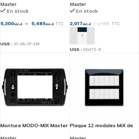
Master
Master
En stock
En stock
5,300
د.ت
–
5,485
د.ت
2,017
د.ت
unité
TTC
TTC
CHOIX DES OPTIONS
AJOUTER AU PANIER
UGS :
31-36-1P-2M
UGS :
00472-B
Monture MODO-MIX Master
Plaque 12 modules MiX de
MASTER
Master
Master