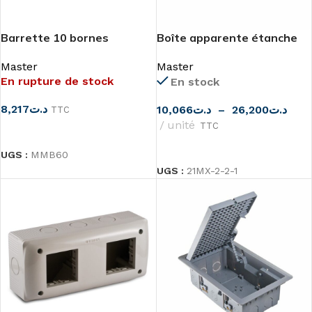
Barrette 10 bornes
Boîte apparente étanche
unipolaires 6mm²
IP55 de Master
Master
Master
En rupture de stock
En stock
8,217
د.ت
10,066
د.ت
–
26,200
د.ت
TTC
unité
TTC
LIRE LA SUITE
CHOIX DES OPTIONS
UGS :
MMB60
UGS :
21MX-2-2-1