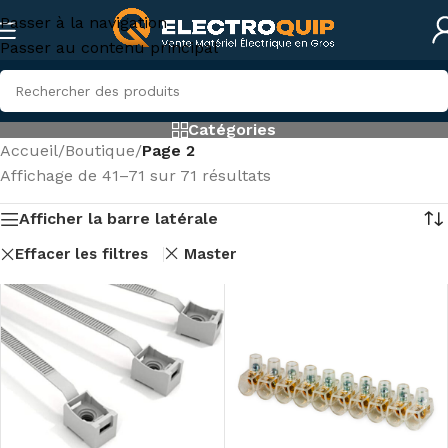
Passer à la navigation
Passer au contenu principal
Catégories
Accueil
/
Boutique
/
Page 2
Affichage de 41–71 sur 71 résultats
Afficher la barre latérale
Effacer les filtres
Master