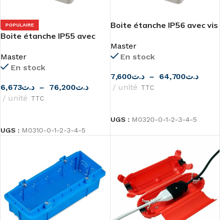
Boite étanche IP56 avec vis
POPULAIRE
Boite étanche IP55 avec
de Master
Master
cônes de Master
Master
En stock
En stock
7,600
د.ت
–
64,700
د.ت
6,673
د.ت
–
76,200
د.ت
unité
TTC
unité
TTC
CHOIX DES OPTIONS
CHOIX DES OPTIONS
UGS :
M0320-0-1-2-3-4-5
UGS :
M0310-0-1-2-3-4-5