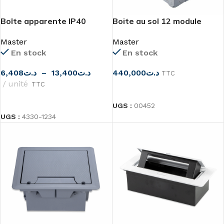
Boîte apparente IP40
Boite au sol 12 module
Master
Master
Master
En stock
En stock
440,000
د.ت
6,408
د.ت
–
13,400
د.ت
TTC
unité
TTC
CHOIX DES OPTIONS
CHOIX DES OPTIONS
UGS :
00452
UGS :
4330-1234