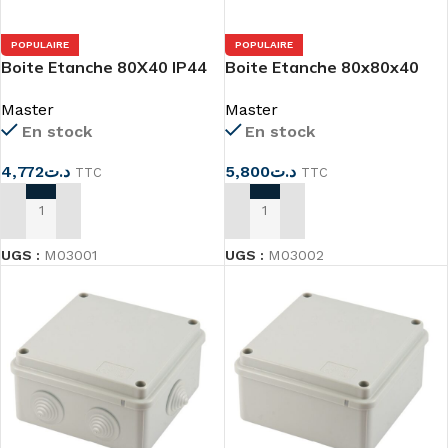
POPULAIRE
POPULAIRE
Boite Etanche 80X40 IP44
Boite Etanche 80x80x40
avec cône M03001
avec cônes
Master
Master
En stock
En stock
4,772
د.ت
5,800
د.ت
TTC
TTC
AJOUTER AU PANIER
AJOUTER AU PANIER
UGS :
M03001
UGS :
M03002