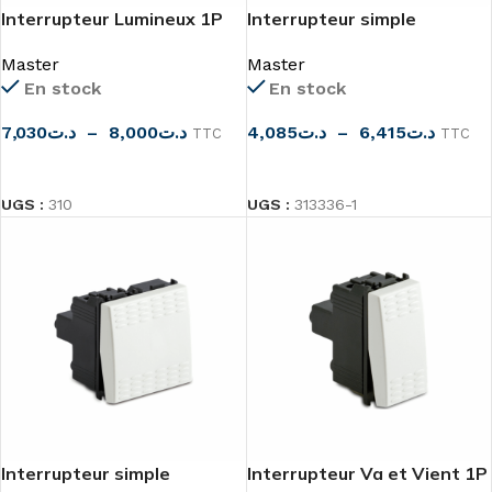
Interrupteur Lumineux 1P
Interrupteur simple
16AX 250V
allumage 16A
Master
Master
En stock
En stock
7,030
د.ت
–
8,000
د.ت
4,085
د.ت
–
6,415
د.ت
TTC
TTC
CHOIX DES OPTIONS
CHOIX DES OPTIONS
UGS :
310
UGS :
313336-1
Interrupteur simple
Interrupteur Va et Vient 1P