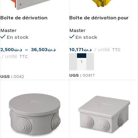
Boîte de dérivation
Boîte de dérivation pour
encastrable avec couvercle
armature 12 modules
Master
Master
Master
Master
En stock
En stock
2,500
د.ت
–
36,503
د.ت
10,171
د.ت
unité
TTC
unité
TTC
AJOUTER AU PANIER
CHOIX DES OPTIONS
UGS :
00417
UGS :
0042