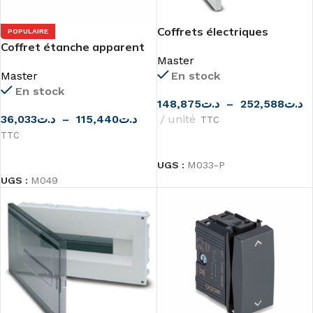
Coffrets électriques
POPULAIRE
Coffret étanche apparent
encastrables blancs de
Master
IP65
Master
Master
En stock
En stock
148,875
د.ت
–
252,588
د.ت
36,033
د.ت
–
115,440
د.ت
unité
TTC
TTC
CHOIX DES OPTIONS
CHOIX DES OPTIONS
UGS :
M033-P
UGS :
M049