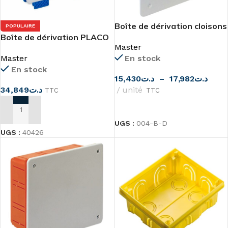
Boîte de dérivation cloisons
POPULAIRE
Boîte de dérivation PLACO
sèches ou PLACO de
Master
PT5 cloisons sèches
Master
Master
En stock
En stock
15,430
د.ت
–
17,982
د.ت
34,849
د.ت
unité
TTC
TTC
CHOIX DES OPTIONS
AJOUTER AU PANIER
UGS :
004-B-D
UGS :
40426