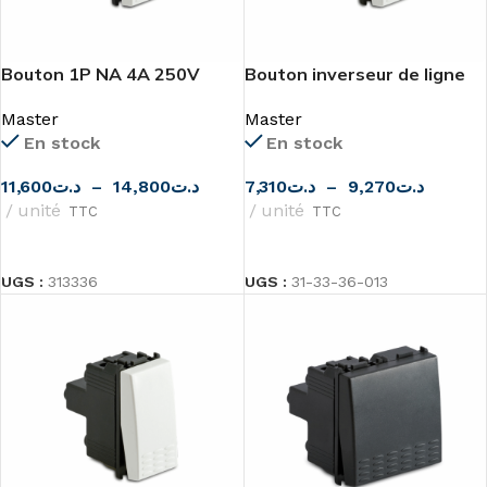
Bouton 1P NA 4A 250V
Bouton inverseur de ligne
MODO
1P avec témoin lumineux
Master
Master
MODO de MASTER
En stock
En stock
11,600
د.ت
–
14,800
د.ت
7,310
د.ت
–
9,270
د.ت
unité
unité
TTC
TTC
CHOIX DES OPTIONS
CHOIX DES OPTIONS
UGS :
313336
UGS :
31-33-36-013