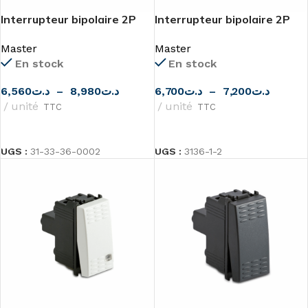
Interrupteur bipolaire 2P
Interrupteur bipolaire 2P
16AX
16AX 2m MODO
Master
Master
En stock
En stock
6,560
د.ت
–
8,980
د.ت
6,700
د.ت
–
7,200
د.ت
unité
unité
TTC
TTC
CHOIX DES OPTIONS
CHOIX DES OPTIONS
UGS :
31-33-36-0002
UGS :
3136-1-2