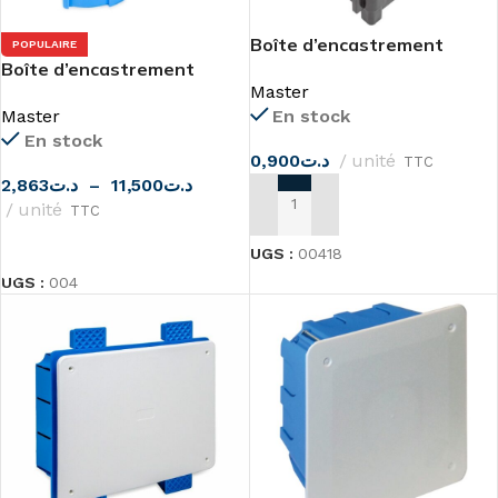
Boîte d’encastrement
POPULAIRE
Boîte d’encastrement
carrée, joignable Master
Master
cloisons sèches ou PLACO
Master
En stock
de Master
En stock
0,900
د.ت
unité
TTC
2,863
د.ت
–
11,500
د.ت
unité
TTC
AJOUTER AU PANIER
CHOIX DES OPTIONS
UGS :
00418
UGS :
004