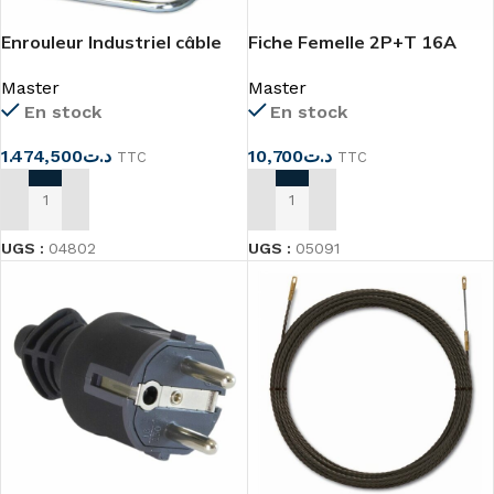
Enrouleur Industriel câble
Fiche Femelle 2P+T 16A
3×2.5mm²
NOIR
Master
Master
En stock
En stock
1.474,500
د.ت
10,700
د.ت
TTC
TTC
AJOUTER AU PANIER
AJOUTER AU PANIER
UGS :
04802
UGS :
05091