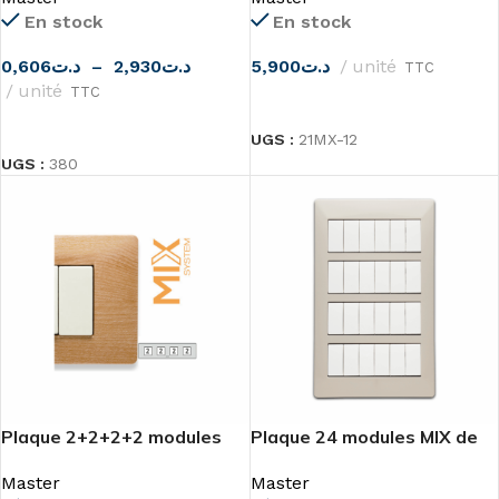
En stock
En stock
0,606
د.ت
–
2,930
د.ت
5,900
د.ت
unité
TTC
unité
TTC
CHOIX DES OPTIONS
CHOIX DES OPTIONS
UGS :
21MX-12
UGS :
380
Plaque 2+2+2+2 modules
Plaque 24 modules MIX de
MIX de MASTER
MASTER
Master
Master