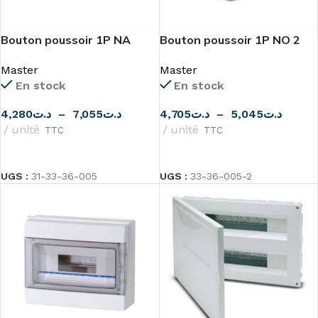
Bouton poussoir 1P NA
Bouton poussoir 1P NO 2
MODO de MASTER
modules MODO de MASTER
Master
Master
En stock
En stock
4,280
د.ت
–
7,055
د.ت
4,705
د.ت
–
5,045
د.ت
unité
unité
TTC
TTC
CHOIX DES OPTIONS
CHOIX DES OPTIONS
UGS :
31-33-36-005
UGS :
33-36-005-2