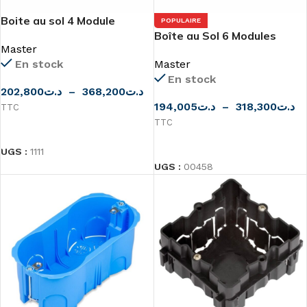
Boite au sol 4 Module
POPULAIRE
Boîte au Sol 6 Modules
Master
En stock
Master
En stock
202,800
د.ت
–
368,200
د.ت
194,005
د.ت
–
318,300
د.ت
TTC
TTC
CHOIX DES OPTIONS
CHOIX DES OPTIONS
UGS :
1111
UGS :
00458