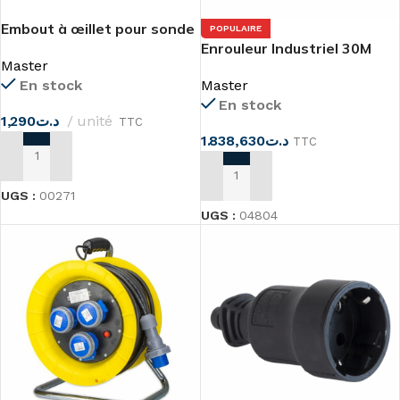
Embout à œillet pour sonde
POPULAIRE
M3.5mm MASTER
Enrouleur Industriel 30M
Master
Cable 4X2.5mm²
En stock
Master
En stock
1,290
د.ت
unité
TTC
1.838,630
د.ت
TTC
AJOUTER AU PANIER
AJOUTER AU PANIER
UGS :
00271
UGS :
04804