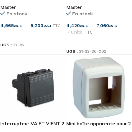
allumage 2 module
MODO de MASTER
Master
Master
En stock
En stock
4,565
د.ت
–
5,200
د.ت
4,420
د.ت
–
7,060
د.ت
TTC
unité
TTC
CHOIX DES OPTIONS
CHOIX DES OPTIONS
UGS :
31-36
UGS :
31-33-36-002
Interrupteur VA ET VIENT 2
Mini boîte apparente pour 2
modules
modules blanche Master