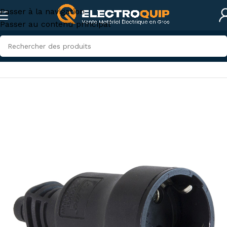
Passer à la navigation
Passer au contenu principal
Accueil
/
Électricité industrielle