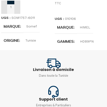
TTC
AJOUTER AU PANIER
CHOIX DES OPTIONS
UGS :
SOM1757-6011
UGS :
010106
MARQUE
Somef
MARQUE
HIMEL
ORIGINE
Tunisie
GAMMES
HDB9PN
TENSION
220…240 V
COURANT NOMINAL
10A
,
16A
,
20A
,
25A
,
32A
,
FRÉQUENCE
50/60HZ
Livraison à domicile
40A
Dans toute la Tunisie
ANGLE DE DÉTECTION
TENSION
220…240 V
180°
Support client
FRÉQUENCE
50/60HZ
Entreprises & Particuliers