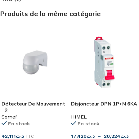
Produits de la même catégorie
Détecteur De Mouvement
Disjoncteur DPN 1P+N 6KA
IP44
C HDB9PN HIMEL
Somef
HIMEL
En stock
En stock
42,111
د.ت
17,420
د.ت
–
20,224
د.ت
TTC