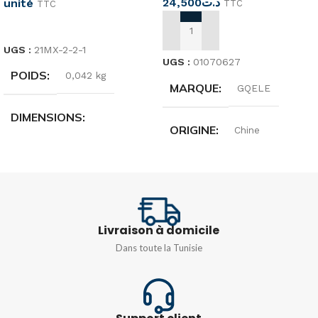
24,500
د.ت
unité
TTC
TTC
CHOIX DES OPTIONS
AJOUTER AU PANIER
UGS :
21MX-2-2-1
UGS :
01070627
POIDS
0,042 kg
MARQUE
GQELE
DIMENSIONS
ORIGINE
Chine
17,2 × 8,3 × 1 cm
TENSION
600 V
MARQUE
Master
Livraison à domicile
ORIGINE
Italie
Dans toute la Tunisie
MATIÈRE
Techno-polymère injecté