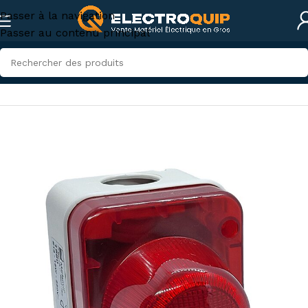
Passer à la navigation
Passer au contenu principal
Accueil
/
Électricité industrielle
/
Appareillage industriel