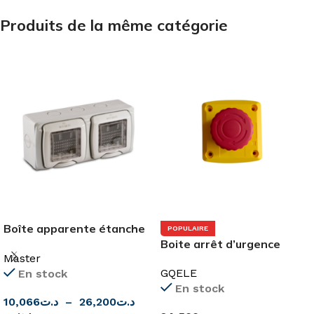
Produits de la même catégorie
Boîte apparente étanche
POPULAIRE
IP55 de Master
Boite arrêt d’urgence
Master
GQELE
En stock
En stock
10,066
د.ت
–
26,200
د.ت