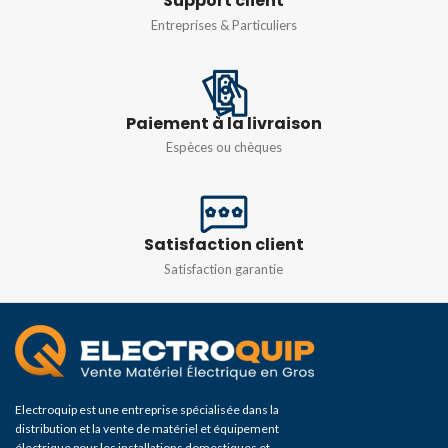
Support client
Entreprises & Particuliers
NOMBRE DE MODULES
1 module
,
2 modules
,
3
Paiement à la livraison
modules
,
4 modules
Espèces ou chèques
COULEUR
Gris
Satisfaction client
Satisfaction garantie
Electroquip est une entreprise spécialisée dans la
distribution et la vente de matériel et équipement
électrique pour les installations domestiques et