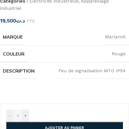
Catégories :
Électricité industrielle
,
Appareillage
industriel
19,500
د.ت
TTC
MARQUE
Marlanvil
COULEUR
Rouge
DESCRIPTION
Feu de signalisation MTO IP54
-
+
AJOUTER AU PANIER