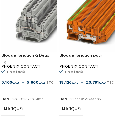
Bloc de Jonction à Deux
Bloc de Jonction pour
Etages
Capteurs/Actionneurs
PHOENIX CONTACT
PHOENIX CONTACT
En stock
En stock
5,100
د.ت
–
5,600
د.ت
18,126
د.ت
–
20,791
د.ت
TTC
TTC
CHOIX DES OPTIONS
CHOIX DES OPTIONS
UGS :
3044636-3044814
UGS :
3244481-3244465
MARQUE
MARQUE