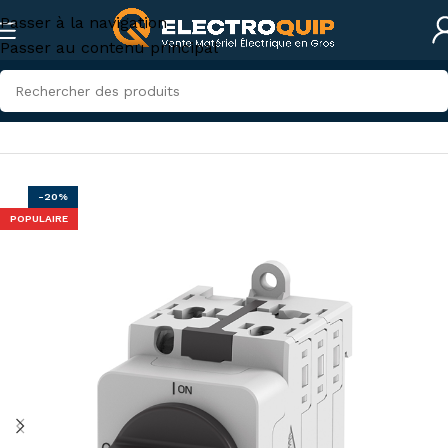
Passer à la navigation
Passer au contenu principal
Accueil
/
Électricité industrielle
/
Appareillage industriel
-20%
POPULAIRE