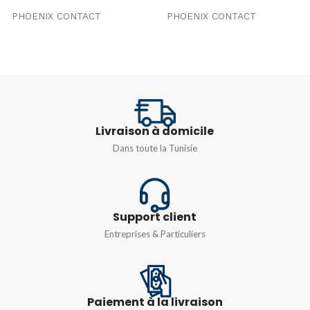
PHOENIX CONTACT
PHOENIX CONTACT
ORIGINE
ORIGINE
Allemagne
Allemagne
TENSION
TENSION
500V
250V
Livraison à domicile
TYPE
TYPE
UTTB 2,5
,
UTTB 4
Dans toute la Tunisie
1,5/S/4-PE
,
2,5/4-PE
Support client
Entreprises & Particuliers
Paiement à la livraison