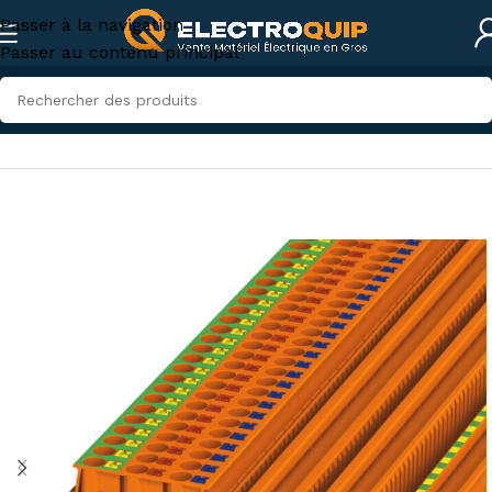
Passer à la navigation
Passer au contenu principal
Accueil
/
Électricité industrielle
/
Appareillage industriel