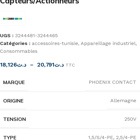
Capteurs/Actionneurs
UGS :
3244481-3244465
Catégories :
accessoires-tunisie
,
Appareillage industriel
,
Consommables
18,126
د.ت
–
20,791
د.ت
TTC
MARQUE
PHOENIX CONTACT
ORIGINE
Allemagne
TENSION
250V
TYPE
1,5/S/4-PE
,
2,5/4-PE