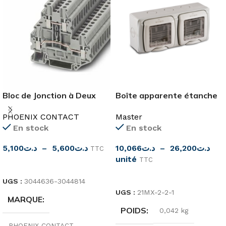
Bloc de Jonction à Deux
Boîte apparente étanche
Etages
IP55 de Master
PHOENIX CONTACT
Master
En stock
En stock
5,100
د.ت
–
5,600
د.ت
10,066
د.ت
–
26,200
د.ت
TTC
unité
TTC
CHOIX DES OPTIONS
CHOIX DES OPTIONS
UGS :
3044636-3044814
UGS :
21MX-2-2-1
MARQUE
POIDS
0,042 kg
PHOENIX CONTACT