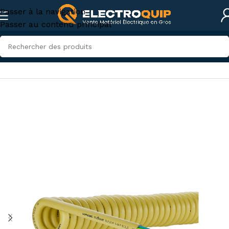
Passer à la navigation
Passer au contenu principal
Accueil
/
Câbles, fils et conduites