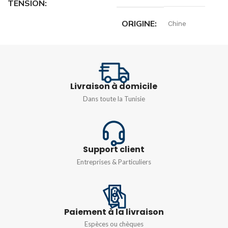
TENSION
ORIGINE
Chine
1000 V CA / 1500 V CC
LONGUEURS
3M
SECTION
16 mm²
Livraison à domicile
Dans toute la Tunisie
Support client
Entreprises & Particuliers
Paiement à la livraison
Espèces ou chèques