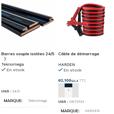
Barres souple isolées 24/5
Câble de démarrage
3Mx16mm²
Teknomega
HARDEN
En stock
En stock
62,100
د.ت
TTC
LIRE LA SUITE
UGS :
24/5
AJOUTER AU PANIER
MARQUE
Teknomega
UGS :
H670133
MARQUE
HARDEN