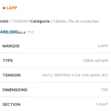
UGS :
73220107
Catégorie :
Câbles, fils et conduites
490,000
د.ت
TTC
MARQUE
LAPP
TYPE
Câble spiralé
TENSION
U0/U: 300/500 V CA rms selon IEC
DIMENSIONS
7G1
SECTION
1 mm²