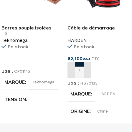
Barres souple isolées
Câble de démarrage
32X8
3Mx16mm²
Teknomega
HARDEN
En stock
En stock
62,100
د.ت
TTC
LIRE LA SUITE
UGS :
CFX1145
AJOUTER AU PANIER
MARQUE
Teknomega
UGS :
H670133
MARQUE
HARDEN
TENSION
ORIGINE
Chine
1000 V AC/1500 V DC
LONGUEURS
3M