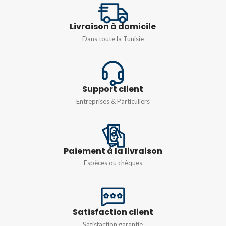
SECTION
16 mm²
Livraison à domicile
Dans toute la Tunisie
Support client
Entreprises & Particuliers
Paiement à la livraison
Espèces ou chèques
Satisfaction client
Satisfaction garantie