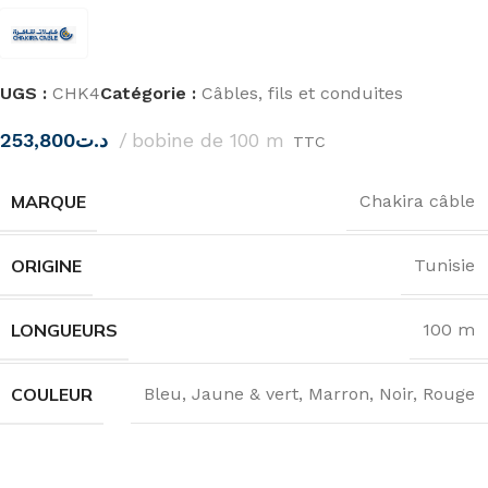
UGS :
CHK4
Catégorie :
Câbles, fils et conduites
253,800
د.ت
bobine de 100 m
TTC
MARQUE
Chakira câble
ORIGINE
Tunisie
LONGUEURS
100 m
COULEUR
Bleu
,
Jaune & vert
,
Marron
,
Noir
,
Rouge