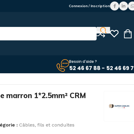
Connexion / Inscription
Besoin d'aide ?
52 46 67 88 - 52 46 69 
gide marron 1*2.5mm² CRM
égorie :
Câbles, fils et conduites