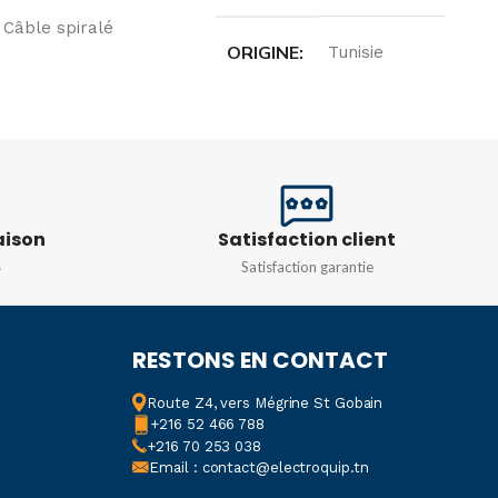
Câble spiralé
ORIGINE
Tunisie
N
SECTION
2.5mm²
00/500 V CA rms
C
LONGUEURS
100 m
aison
Satisfaction client
IONS
7G1
COULEUR
Rouge
s
Satisfaction garantie
N
1 mm²
RESTONS EN CONTACT
R
5 m
Route Z4, vers Mégrine St Gobain
+216 52 466 788
+216 70 253 038
Email : contact@electroquip.tn