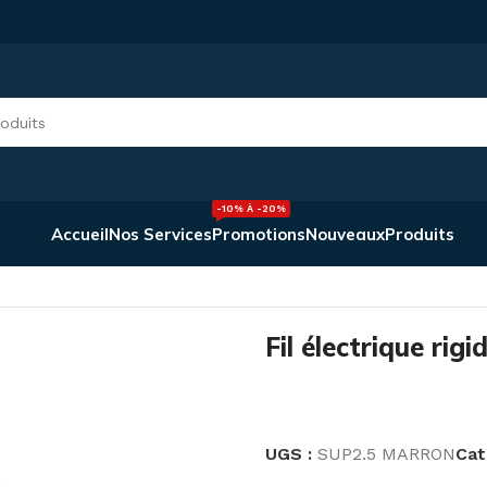
-10% À -20%
Accueil
Nos Services
Promotions
Nouveaux
Produits
arron 1*2.5mm² CRM
Fil électrique ri
UGS :
SUP2.5 MARRON
Cat