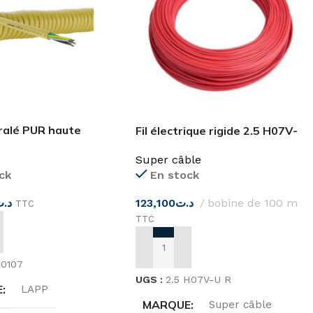
iralé PUR haute
Fil électrique rigide 2.5 H07V-
U
Super câble
ck
En stock
د.ت
123,100
د.ت
bobine de 100 m
TTC
TTC
 AU PANIER
AJOUTER AU PANIER
20107
UGS :
2.5 H07V-U R
E
LAPP
MARQUE
Super câble