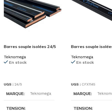
Barres souple isolées 24/5
Barres souple isolé
Teknomega
Teknomega
En stock
En stock
LIRE LA SUITE
LIRE LA SUITE
UGS :
24/5
UGS :
CFX1145
MARQUE
MARQUE
Teknomega
Teknom
TENSION
TENSION