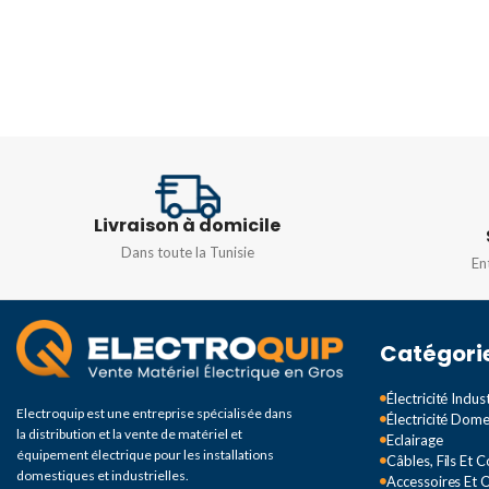
1000 V CA / 1500 V CC
1000 V AC/1500 V DC
Livraison à domicile
Dans toute la Tunisie
En
Catégori
Électricité Indust
Electroquip est une entreprise spécialisée dans
Électricité Dom
la distribution et la vente de matériel et
Eclairage
équipement électrique pour les installations
Câbles, Fils Et 
domestiques et industrielles.
Accessoires Et O