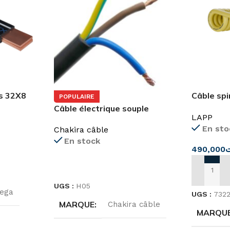
es 32X8
Câble sp
POPULAIRE
flexibilité
Câble électrique souple
LAPP
H05VVF
En sto
Chakira câble
En stock
490,000
LIRE LA SUITE
AJOUTER
UGS :
H05
ega
UGS :
732
MARQUE
Chakira câble
MARQU