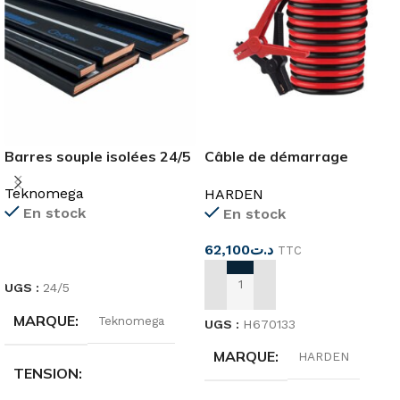
Barres souple isolées 24/5
Câble de démarrage
3Mx16mm²
Teknomega
HARDEN
En stock
En stock
62,100
د.ت
TTC
LIRE LA SUITE
UGS :
24/5
AJOUTER AU PANIER
MARQUE
Teknomega
UGS :
H670133
MARQUE
HARDEN
TENSION