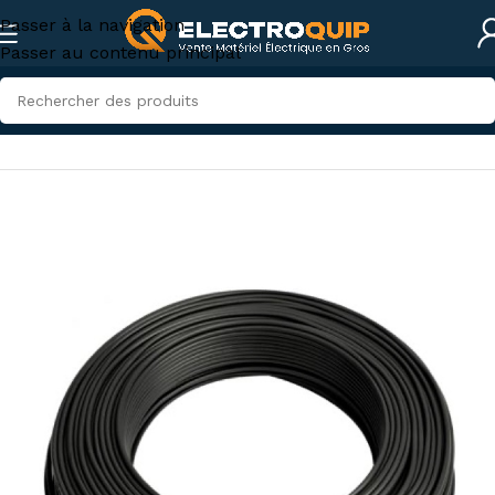
Passer à la navigation
Passer au contenu principal
Accueil
/
Câbles, fils et conduites