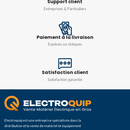
Support client
1 module
,
2 modules
,
3
Entreprises & Particuliers
modules
,
4 modules
COULEUR
RAL 7035
Paiement à la livraison
Espèces ou chèques
Satisfaction client
Satisfaction garantie
Electroquip est une entreprise spécialisée dans la
distribution et la vente de matériel et équipement