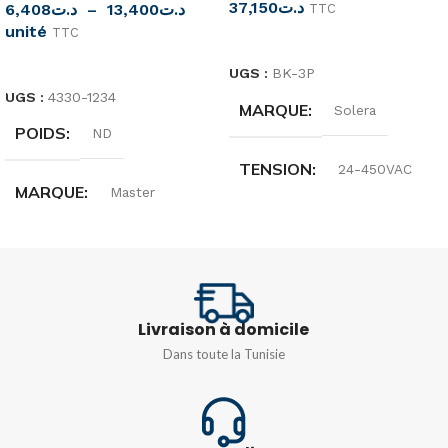
37,150
د.ت
6,408
د.ت
–
13,400
د.ت
TTC
unité
TTC
LIRE LA SUITE
CHOIX DES OPTIONS
UGS :
BK-3P
UGS :
4330-1234
MARQUE
Solera
POIDS
ND
TENSION
24-450VAC
MARQUE
Master
DIMENSIONS
ORIGINE
Italie
44X72X28
MATIÈRE
Livraison à domicile
DEGRÉ DE
Dans toute la Tunisie
PROTECTION
Techno-polymère injecté
IP68
NOMBRE DE MODULES