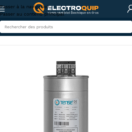
Passer à la navigation
Passer au contenu principal
Accueil
/
Électricité industrielle
/
Appareillage industriel