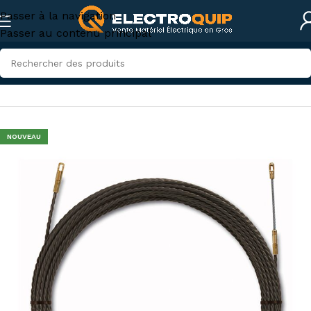
Passer à la navigation
Passer au contenu principal
Accueil
/
Accessoires et outillage
/
Outillage
NOUVEAU