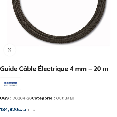
Cliquez pour agrandir
Guide Câble Électrique 4 mm – 20 m
UGS :
00204-20
Catégorie :
Outillage
184,820
د.ت
TTC