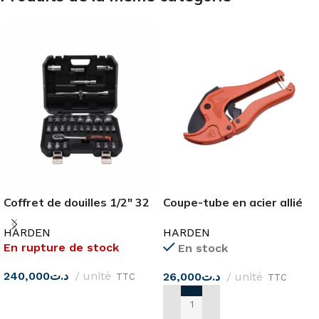
Coffret de douilles 1/2″ 32
Coupe-tube en acier allié
pièces
PVC 42MM
HARDEN
HARDEN
En rupture de stock
En stock
240,000
د.ت
unité
26,000
د.ت
unité
TTC
TTC
LIRE LA SUITE
AJOUTER AU PANIER