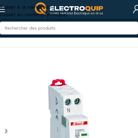
Passer à la navigation
Passer au contenu principal
Accueil
/
Électricité domestique
/
Disjoncteurs domestiques