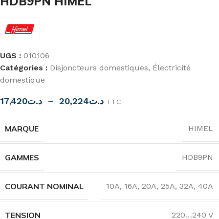
HDB9PN HIMEL
UGS :
010106
Catégories :
Disjoncteurs domestiques
,
Électricité
domestique
17,420
د.ت
–
20,224
د.ت
TTC
MARQUE
HIMEL
GAMMES
HDB9PN
COURANT NOMINAL
10A
,
16A
,
20A
,
25A
,
32A
,
40A
TENSION
220…240 V