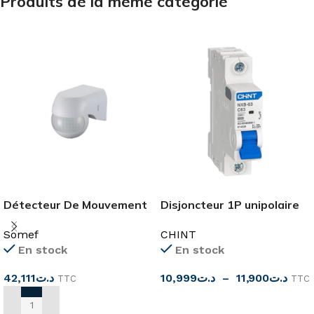
Produits de la même catégorie
Détecteur De Mouvement
Disjoncteur 1P unipolaire
IP44
6KA NXB-63
Somef
CHINT
En stock
En stock
42,111
د.ت
10,999
د.ت
–
11,900
د.ت
TTC
TTC
CHOIX DES OPTIONS
AJOUTER AU PANIER