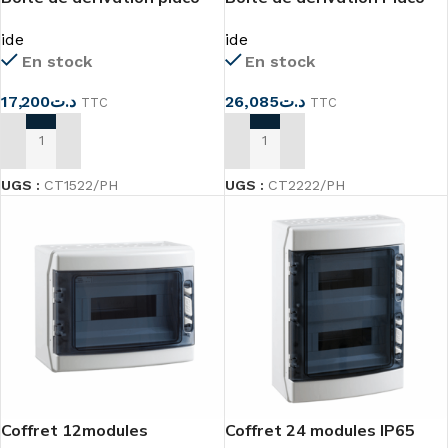
144x214x60
212x212x60
ide
ide
En stock
En stock
17,200
د.ت
26,085
د.ت
TTC
TTC
AJOUTER AU PANIER
AJOUTER AU PANIER
UGS :
CT1522/PH
UGS :
CT2222/PH
Coffret 12modules
Coffret 24 modules IP65