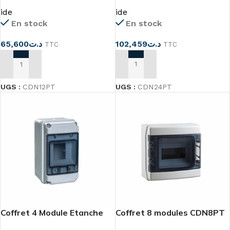
CDN12PT
ide
ide
En stock
En stock
102,459
د.ت
65,600
د.ت
TTC
TTC
AJOUTER AU PANIER
AJOUTER AU PANIER
UGS :
CDN24PT
UGS :
CDN12PT
Coffret 4 Module Etanche
Coffret 8 modules CDN8PT
IP65