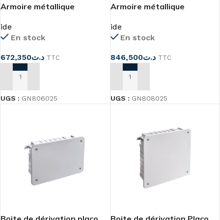
Armoire métallique
Armoire métallique
800x600x250 IP66
800x800x250 IP66
ide
ide
En stock
En stock
672,350
د.ت
846,500
د.ت
TTC
TTC
AJOUTER AU PANIER
AJOUTER AU PANIER
UGS :
GN806025
UGS :
GN808025
Boite de dérivation placo
Boite de dérivation Placo