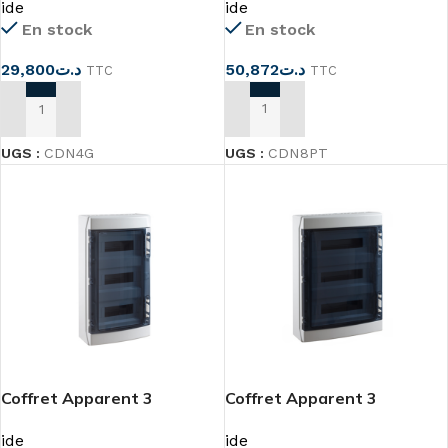
ide
ide
En stock
En stock
50,872
د.ت
29,800
د.ت
TTC
TTC
AJOUTER AU PANIER
AJOUTER AU PANIER
UGS :
CDN8PT
UGS :
CDN4G
Coffret Apparent 3
Coffret Apparent 3
Rangées 36MOD IP65
Rangées 54MOD
ide
ide