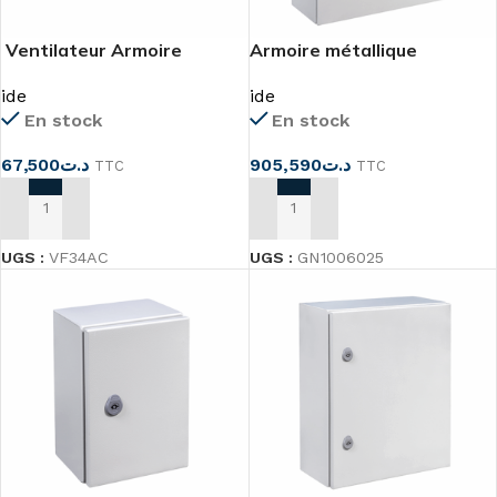
Ventilateur Armoire
Armoire métallique
électrique 93x93mm
1000x600x250 IP66
ide
ide
En stock
En stock
67,500
د.ت
905,590
د.ت
TTC
TTC
AJOUTER AU PANIER
AJOUTER AU PANIER
UGS :
VF34AC
UGS :
GN1006025