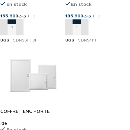
En stock
En stock
155,900
د.ت
185,900
د.ت
TTC
TTC
AJOUTER AU PANIER
AJOUTER AU PANIER
UGS :
CDN36PT3F
UGS :
CDN54PT
COFFRET ENC PORTE
METALIQUE IP40 ide
ide
En stock