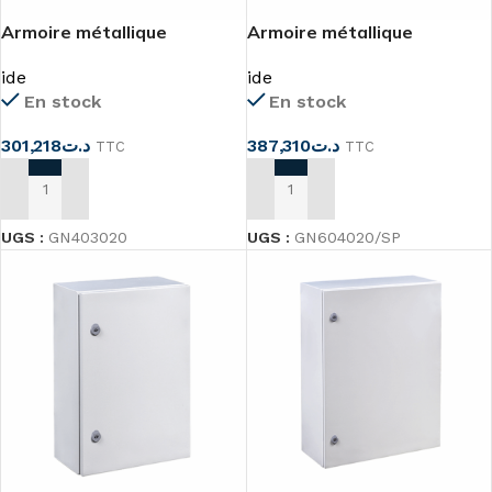
Armoire métallique
Armoire métallique
400x300x200 IP66
600x400x200 IP66
ide
ide
En stock
En stock
301,218
د.ت
387,310
د.ت
TTC
TTC
AJOUTER AU PANIER
AJOUTER AU PANIER
UGS :
GN403020
UGS :
GN604020/SP