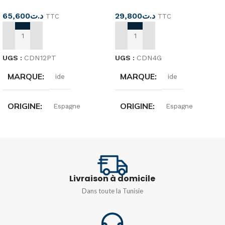
65,600
د.ت
29,800
د.ت
TTC
TTC
AJOUTER AU PANIER
AJOUTER AU PANIER
UGS :
CDN12PT
UGS :
CDN4G
MARQUE
MARQUE
ide
ide
ORIGINE
ORIGINE
Espagne
Espagne
NOMBRE DE MODULES
N° DE MODULES
12 modules
4MOD
Livraison à domicile
DEGRÉ DE
DEGRÉ DE
Dans toute la Tunisie
PROTECTION
PROTECTION