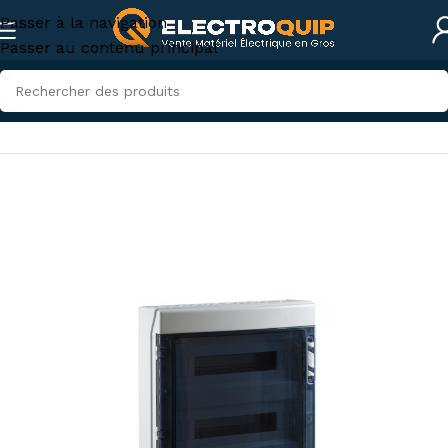
Passer à la navigation
Passer au contenu principal
Accueil
/
Coffrets Apparent et Encastrables