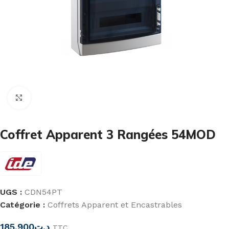
Cliquez pour agrandir
Coffret Apparent 3 Rangées 54MOD
UGS :
CDN54PT
Catégorie :
Coffrets Apparent et Encastrables
185,900
د.ت
TTC