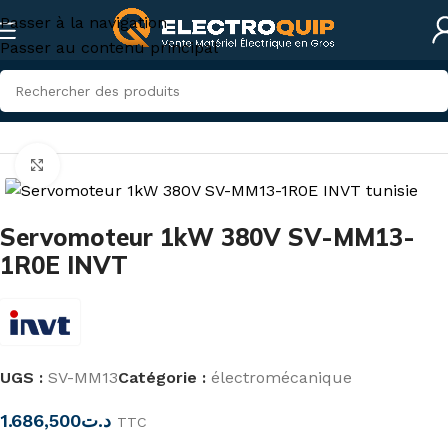
Passer à la navigation
Passer au contenu principal
Accueil
/
Électricité industrielle
/
électromécanique
Cliquez pour agrandir
Servomoteur 1kW 380V SV-MM13-
1R0E INVT
UGS :
SV-MM13
Catégorie :
électromécanique
1.686,500
د.ت
TTC