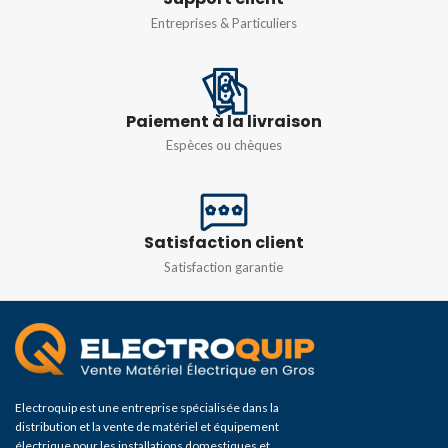
CONTACT
CZ-3111
,
CZ-3169
Entreprises & Particuliers
25 mΩ maximum
RÉSISTANCE
Paiement à la livraison
D'ISOLEMENT
Espèces ou chèques
100 mΩ min. (en dessous
de 500 V CC)
Satisfaction client
RÉFÉRENCE
Satisfaction garantie
CLS-101
,
CLS-103
,
CLS-111
,
CLS-121
,
CLS-127
,
CLS-131
,
CLS-161
,
CLS-191
Electroquip est une entreprise spécialisée dans la
distribution et la vente de matériel et équipement
électrique pour les installations domestiques et