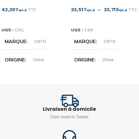
42,207
د.ت
33,517
د.ت
–
33,715
د.ت
TTC
TTC
CHOIX DES OPTIONS
CHOIX DES OPTIONS
UGS :
CHL
UGS :
CSA
MARQUE
MARQUE
CNTD
CNTD
ORIGINE
ORIGINE
Chine
Chine
TENSION
TENSION
250 Volts
250 Volts
COURANT NOMINAL
VITESSE DE
FONCTIONNEMENT
Livraison à domicile
6A
Dans toute la Tunisie
5 mm-0,5 m/s
RÉFÉRENCE
RÉSISTANCE DE