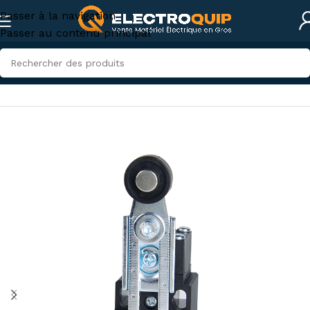
Passer à la navigation
Passer au contenu principal
Accueil
/
Électricité industrielle
/
électromécanique