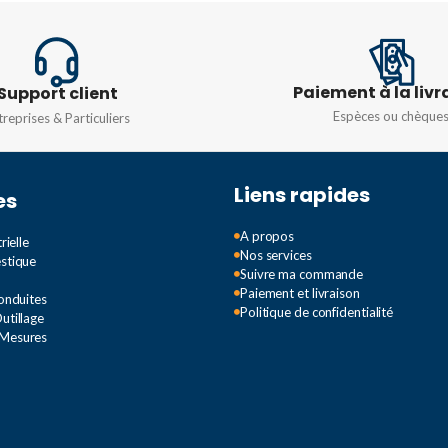
VITESSE DE
250 V, 5
FONCTIONNEMENT
Paiement à la livr
Support client
5 mm-0,5 m/s
PUISSA
-3104
,
Espèces ou chèque
treprises & Particuliers
AC 380V
RÉSISTANCE DE CONTACT
VA.
Liens rapides
es
25 mΩ maximum
DÉGRÉ 
A propos
rielle
Nos services
RÉSISTANCE
estique
Suivre ma commande
IP62 DC 
D'ISOLEMENT
Paiement et livraison
Conduites
Politique de confidentialité
utillage
100 mΩ min. (en dessous de
 Mesures
500 V CC)