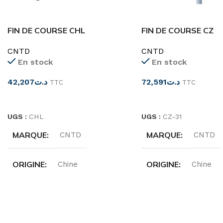
FIN DE COURSE CHL
FIN DE COURSE CZ
CNTD
CNTD
En stock
En stock
42,207
د.ت
72,591
د.ت
TTC
TTC
CHOIX DES OPTIONS
CHOIX DES OPTIONS
UGS :
CHL
UGS :
CZ-31
MARQUE
MARQUE
CNTD
CNTD
ORIGINE
ORIGINE
Chine
Chine
TENSION
TENSION
250 Volts
250 Vol
COURANT NOMINAL
COURANT NOMINA
6A