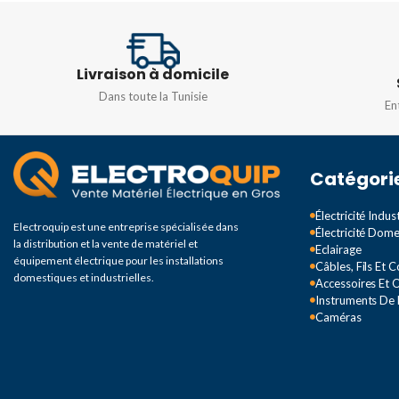
RÉFÉRENCE
RÉFÉRENCE
Livraison à domicile
Dans toute la Tunisie
CHL-5000
,
CHL-5030
,
CHL-
CZ-3102
,
CZ-3103
,
CZ
En
5050
,
CHL-5100
,
CHL-5200
,
CZ-3111
,
CZ-3169
CHL-5300
Catégori
Électricité Indust
Electroquip est une entreprise spécialisée dans
Électricité Dom
la distribution et la vente de matériel et
Eclairage
équipement électrique pour les installations
Câbles, Fils Et 
domestiques et industrielles.
Accessoires Et O
Instruments De
Caméras