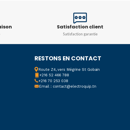
0 Hz.
50~60Hz, AC380V,
Ie0.79A;DC220V, Ie0.14A.
aison
Satisfaction client
NCE STANDARD
s
Satisfaction garantie
 100 VA – DC 220V 10
RESTONS EN CONTACT
DE PROTECTION
Route Z4, vers Mégrine St Gobain
+216 52 466 788
60V.
+216 70 253 038
Email : contact@electroquip.tn