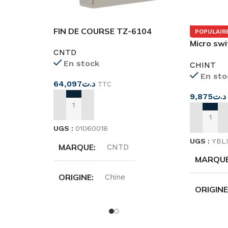
FIN DE COURSE TZ-6104
POPULAIR
Micro sw
CNTD
5/11N2 C
En stock
CHINT
En sto
64,097
د.ت
TTC
9,875
د.ت
AJOUTER AU PANIER
AJOUTER
UGS :
01060018
UGS :
YBL
MARQUE
CNTD
MARQU
ORIGINE
Chine
ORIGIN
ts
TENSION
250 Volts
TENSIO
L
5A