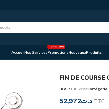
-10% À -20%
Accueil
Nos Services
Promotions
Nouveaux
Produits
E COURSE CWLCA12-2-Q
FIN DE COURSE
UGS :
01060155
Catégorie 
52,972
د.ت
TTC