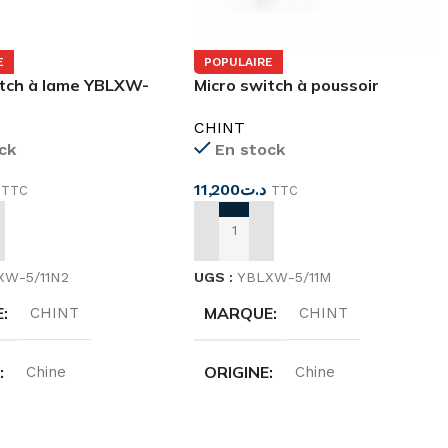
E
POPULAIRE
itch à lame YBLXW-
Micro switch à poussoir
hint
YBLXW-5/11M
CHINT
ck
En stock
11,200
د.ت
TTC
TTC
 AU PANIER
AJOUTER AU PANIER
XW-5/11N2
UGS :
YBLXW-5/11M
E
MARQUE
CHINT
CHINT
E
ORIGINE
Chine
Chine
N NOMINALE
COURANT ALTERNATIF