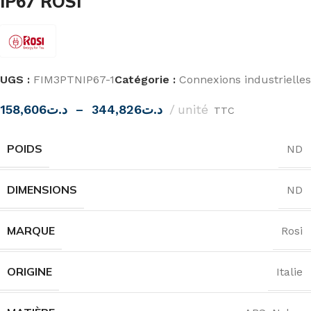
IP67 ROSI
UGS :
FIM3PTNIP67-1
Catégorie :
Connexions industrielles
158,606
د.ت
–
344,826
د.ت
unité
TTC
POIDS
ND
DIMENSIONS
ND
MARQUE
Rosi
ORIGINE
Italie