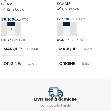
SCAME
SCAME
En stock
En stock
127,100
د.ت
86,100
د.ت
TTC
TTC
AJOUTER AU PANIER
AJOUTER AU PANIER
UGS :
632.3500
UGS :
632.1500
MARQUE
MARQUE
SCAME
SCAME
ORIGINE
ORIGINE
Italie
Italie
DIMENSIONS
DIMENSIONS
136x440x105mm
110x280x95mm
Livraison à domicile
DEGRÉ DE
DEGRÉ DE
Dans toute la Tunisie
PROTECTION
PROTECTION