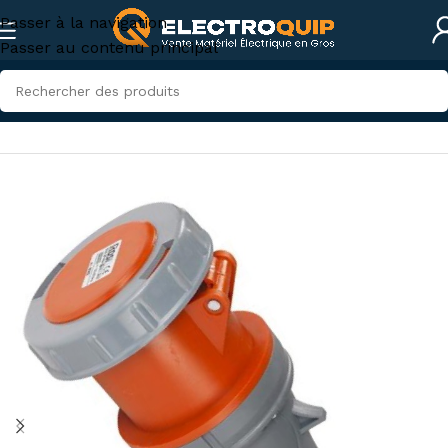
Passer à la navigation
Passer au contenu principal
Accueil
/
Électricité industrielle
/
Connexions industrielles