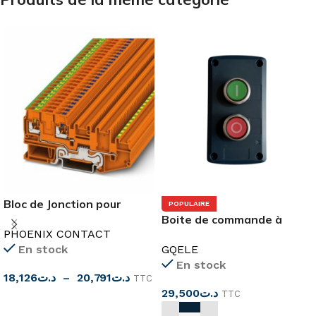
Bloc de Jonction pour
POPULAIRE
Capteurs/Actionneurs
Boite de commande à
PHOENIX CONTACT
bouton-poussoir
En stock
GQELE
Marche/Arrêt
En stock
18,126
د.ت
–
20,791
د.ت
TTC
29,500
د.ت
TTC
CHOIX DES OPTIONS