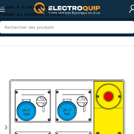
Passer à la navigation
Passer au contenu principal
Accueil
/
Électricité industrielle
/
Appareillage industriel