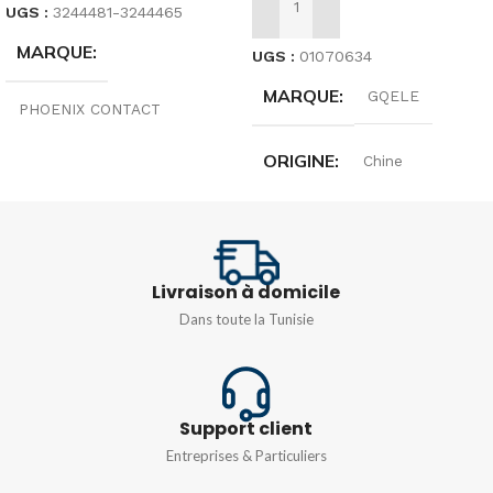
UGS :
3244481-3244465
AJOUTER AU PANIER
MARQUE
UGS :
01070634
MARQUE
GQELE
PHOENIX CONTACT
ORIGINE
Chine
ORIGINE
Allemagne
TENSION
TENSION
250V
AC400V/DC220V
Livraison à domicile
TYPE
Dans toute la Tunisie
FRÉQUENCE
50/60HZ
1,5/S/4-PE
,
2,5/4-PE
Support client
Entreprises & Particuliers