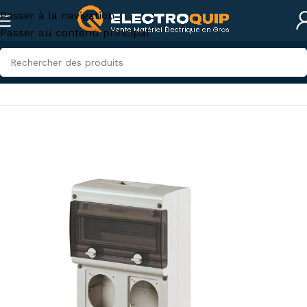
Passer à la navigation
Passer au contenu principal
Accueil
/
Électricité industrielle
/
Connexions industrielles