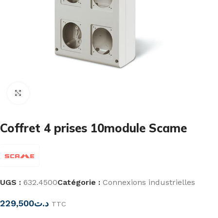
Cliquez pour agrandir
Coffret 4 prises 10module Scame
UGS :
632.4500
Catégorie :
Connexions industrielles
229,500
د.ت
TTC