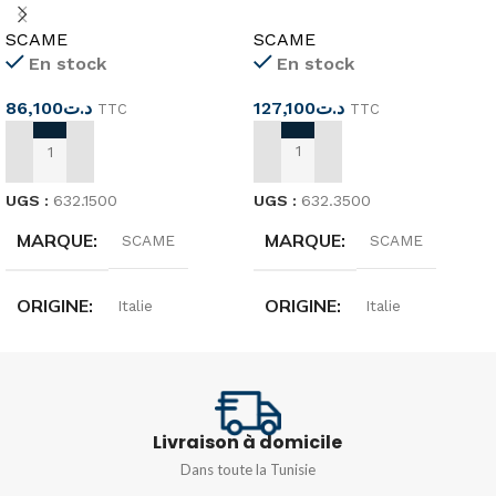
SCAME
4MODULE IP66 SCAME
SCAME
SCAME
En stock
En stock
127,100
د.ت
86,100
د.ت
TTC
TTC
AJOUTER AU PANIER
AJOUTER AU PANIER
UGS :
632.3500
UGS :
632.1500
MARQUE
MARQUE
SCAME
SCAME
ORIGINE
ORIGINE
Italie
Italie
DIMENSIONS
DIMENSIONS
136x440x105mm
110x280x95mm
Livraison à domicile
Dans toute la Tunisie
DEGRÉ DE
DEGRÉ DE