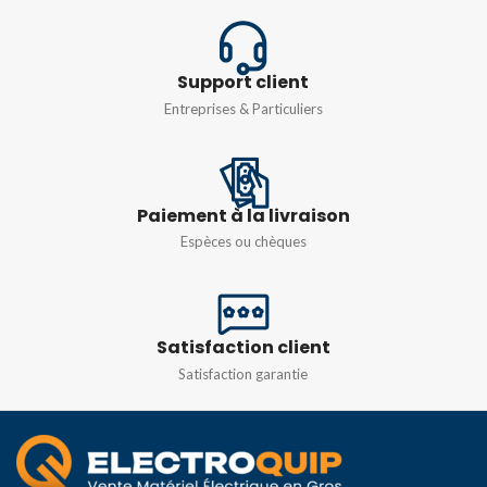
PROTECTION
PROTECTION
IP66
IP66
Support client
Entreprises & Particuliers
N° DE MODULES
6MOD
Paiement à la livraison
Espèces ou chèques
Satisfaction client
Satisfaction garantie