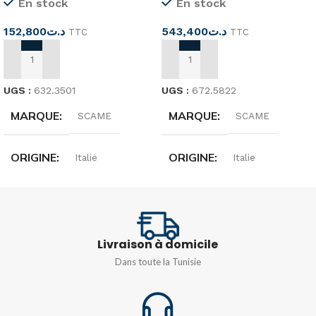
En stock
En stock
152,800
د.ت
543,400
د.ت
TTC
TTC
AJOUTER AU PANIER
AJOUTER AU PANIER
UGS :
632.3501
UGS :
672.5822
MARQUE
MARQUE
SCAME
SCAME
ORIGINE
ORIGINE
Italie
Italie
DIMENSIONS
DIMENSIONS
136x440x85mm
477x550x150mm
Livraison à domicile
Dans toute la Tunisie
DEGRÉ DE
DEGRÉ DE
PROTECTION
PROTECTION