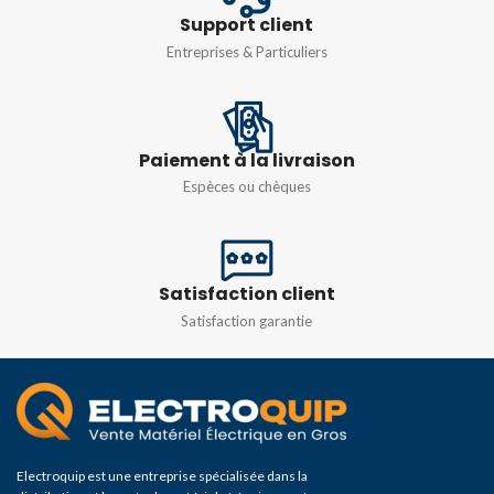
IP66
IP66
Support client
Entreprises & Particuliers
COULEUR
N° DE MODULES
Gris
24MOD
Paiement à la livraison
Espèces ou chèques
COULEUR
Gris
Satisfaction client
Satisfaction garantie
Electroquip est une entreprise spécialisée dans la