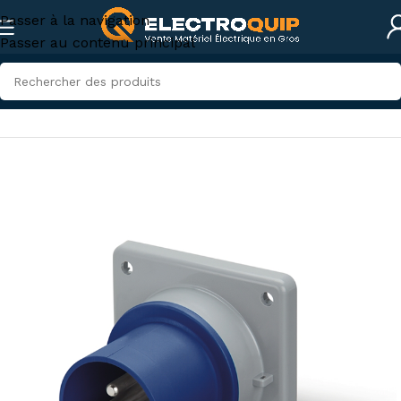
Passer à la navigation
Passer au contenu principal
Accueil
/
Électricité industrielle
/
Connexions industrielles