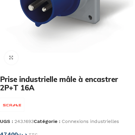
Cliquez pour agrandir
Prise industrielle mâle à encastrer
2P+T 16A
UGS :
243.1693
Catégorie :
Connexions industrielles
47,400
د.ت
TTC