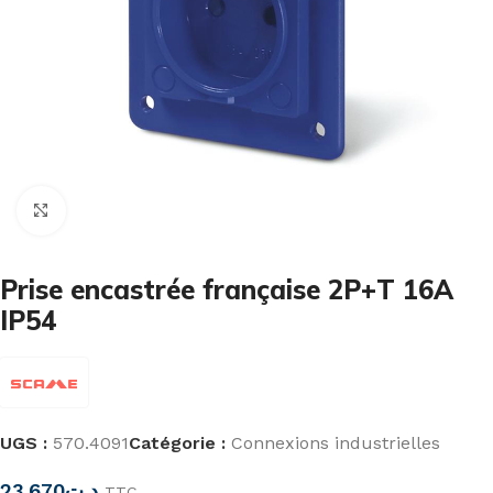
Cliquez pour agrandir
Prise encastrée française 2P+T 16A
IP54
UGS :
570.4091
Catégorie :
Connexions industrielles
23,670
د.ت
TTC