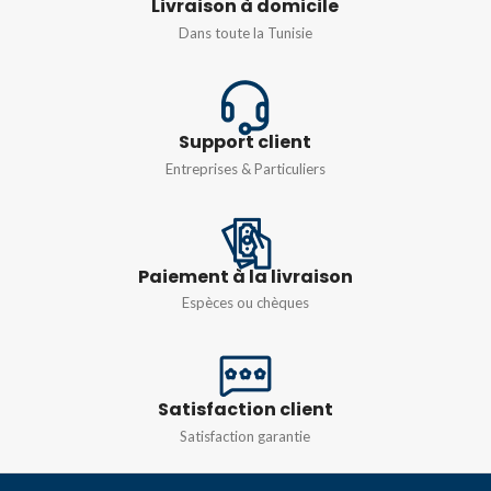
Livraison à domicile
ORIGINE
ORIGINE
Italie
Italie
Dans toute la Tunisie
MATIÈRE
MATIÈRE
ABS
,
Nylon
ABS
,
Nylon
COULEUR
COULEUR
Support client
Entreprises & Particuliers
RAL 7035
,
Rouge
RAL 7035
,
Rouge
TENSION
TENSION
Paiement à la livraison
Espèces ou chèques
de 200/346 V – de 240/415
de 200/346 V – de 240/415
V
V
INTENSITÉ
INTENSITÉ
125A
,
63A
125A
,
63A
Satisfaction client
Satisfaction garantie