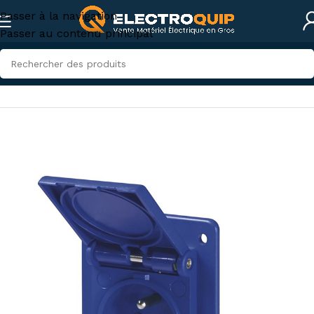
Passer à la navigation
Passer au contenu principal
Accueil
/
Électricité industrielle
/
Connexions industrielles