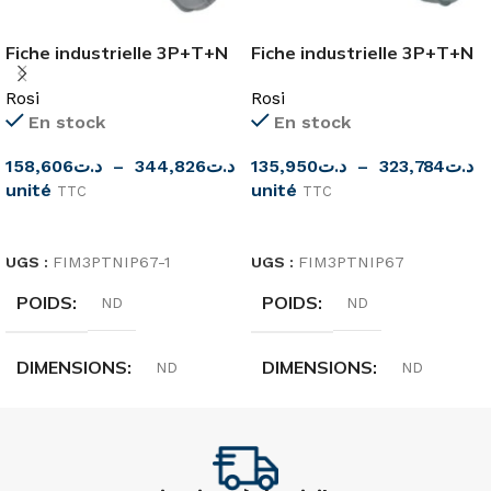
Fiche industrielle 3P+T+N
Fiche industrielle 3P+T+N
femelle IP67 ROSI
mâle IP67 ROSI
Rosi
Rosi
En stock
En stock
158,606
د.ت
–
344,826
د.ت
135,950
د.ت
–
323,784
د.ت
unité
unité
TTC
TTC
CHOIX DES OPTIONS
CHOIX DES OPTIONS
UGS :
FIM3PTNIP67-1
UGS :
FIM3PTNIP67
POIDS
POIDS
ND
ND
DIMENSIONS
DIMENSIONS
ND
ND
MARQUE
MARQUE
Rosi
Rosi