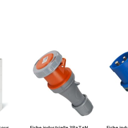
Trous
Fiche industrielle 3P+T+N
Fiche ind