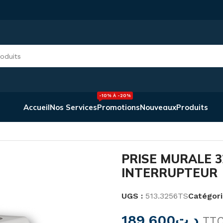
-10% À -20%
Accueil
Nos Services
Promotions
Nouveaux
Produits
PRISE MURALE 32A 3P+T AVEC INTERRUPTEUR
PRISE MURALE 3
INTERRUPTEUR
UGS :
513.3256TS
Catégori
189,600
د.ت
TT