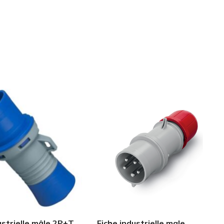
ustrielle mâle 2P+T
Fiche industrielle male