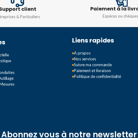
MATIÈRE
MATIÈR
ABS
,
Nylon
Paiement à la livr
Support client
Espèces ou chèque
treprises & Particuliers
COULEUR
COULEU
16MOD
Liens rapides
RAL 7035
,
Rouge
es
TENSIO
A propos
rielle
TENSION
Nos services
INTENS
estique
Suivre ma commande
Paiement et livraison
Conduites
de 200/346 V – de 240/415 V
Politique de confidentialité
utillage
 Mesures
INTENSITÉ
125A
,
63A
Abonnez vous à notre newsletter