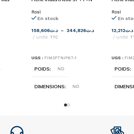
femelle IP67 ROSI
16A,32A 
Rosi
Rosi
En stock
En sto
158,606
د.ت
–
344,826
د.ت
12,212
د.ت
unité
unité
TTC
T
CHOIX DES OPTIONS
CHOIX D
UGS :
FIM3PTNIP67-1
UGS :
FIM
POIDS
POIDS
ND
DIMENSIONS
DIMENS
ND
MARQUE
MARQU
Rosi
ORIGINE
ORIGIN
Italie
TION