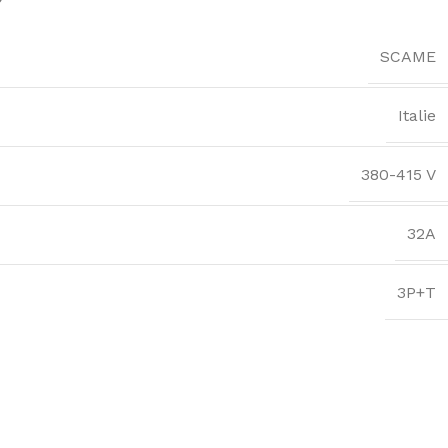
SCAME
Italie
380-415 V
32A
3P+T