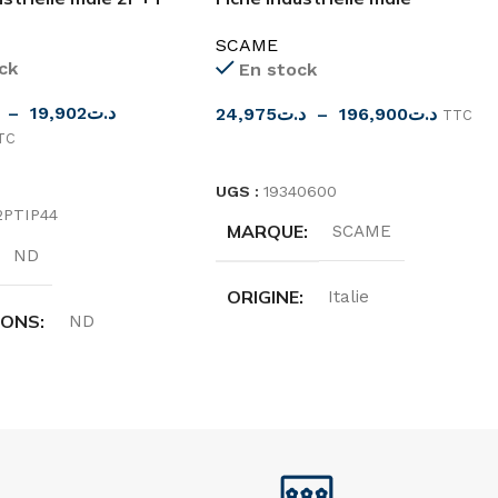
IP44 ROSI
3P+N+T SCAME
SCAME
ck
En stock
–
19,902
د.ت
24,975
د.ت
–
196,900
د.ت
TTC
TC
CHOIX DES OPTIONS
ES OPTIONS
UGS :
19340600
2PTIP44
MARQUE
SCAME
ND
ORIGINE
Italie
IONS
ND
DEGRÉ DE PROTECTION
E
Rosi
IP44/IP54
,
IP66/IP67/IP69
E
Italie
COULEUR
Rouge