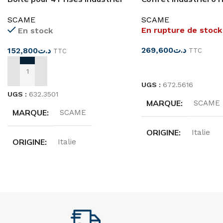
IP66 SCAME
16MOD IP66 SCAME
SCAME
SCAME
En rupture de stock
En stock
269,600
د.ت
152,800
د.ت
TTC
TTC
LIRE LA SUITE
AJOUTER AU PANIER
UGS :
672.5616
UGS :
632.3501
MARQUE
SCAME
MARQUE
SCAME
ORIGINE
Italie
ORIGINE
Italie
DIMENSIONS
DIMENSIONS
328x550x140mm
136x440x85mm
DEGRÉ DE PROTEC