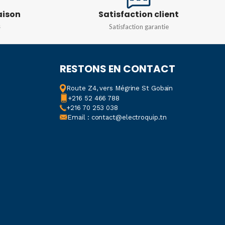
E
ABS
,
Nylon
aison
Satisfaction client
TENSION
346-415V
s
Satisfaction garantie
R
Bleu
,
RAL 7035
COURANT NOMINAL
RESTONS EN CONTACT
N
de 200 à 250 V
16A
,
32A
,
63A
Route Z4, vers Mégrine St Gobain
ITÉ
16A
,
32A
+216 52 466 788
+216 70 253 038
Email : contact@electroquip.tn