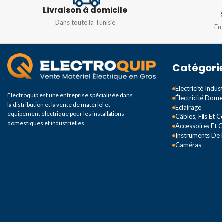
DEGRÉ DE PROTECTION
Livraison à domicile
IP66
Dans toute la Tunisie
En
IP66
N° DE MODULES
COULEUR
Gris
Catégori
Électricité Indust
Electroquip est une entreprise spécialisée dans
Électricité Dom
la distribution et la vente de matériel et
Eclairage
équipement électrique pour les installations
Câbles, Fils Et 
domestiques et industrielles.
Accessoires Et O
Instruments De
Caméras