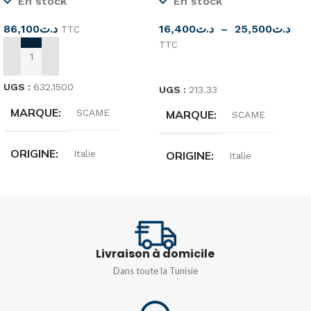
En stock
En stock
16,400
د.ت
–
25,500
د.ت
86,100
د.ت
TTC
TTC
AJOUTER AU PANIER
CHOIX DES OPTIONS
UGS :
632.1500
UGS :
213.33
MARQUE
SCAME
MARQUE
SCAME
ORIGINE
Italie
ORIGINE
Italie
DIMENSIONS
DEGRÉ DE
PROTECTION
110x280x95mm
IP44/IP54
Livraison à domicile
DEGRÉ DE
Dans toute la Tunisie
PROTECTION
COULEUR
Bleu