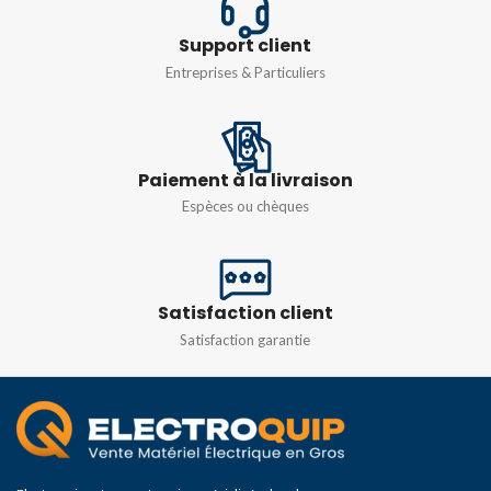
IP66
TENSION
Support client
Entreprises & Particuliers
de 200 à 250 V
COURANT NOMINAL
Paiement à la livraison
16A
,
32A
Espèces ou chèques
Satisfaction client
Satisfaction garantie