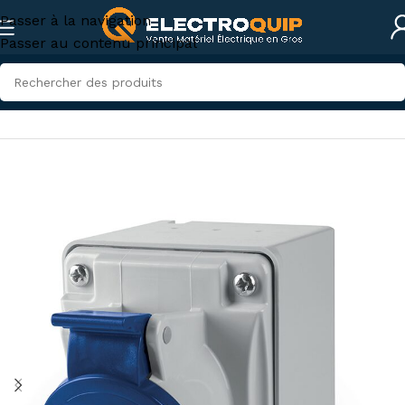
Passer à la navigation
Passer au contenu principal
Accueil
/
Électricité industrielle
/
Connexions industrielles