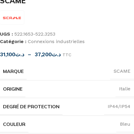
SCAME
UGS :
522.1653-522.3253
Catégorie :
Connexions industrielles
31,100
د.ت
–
37,200
د.ت
TTC
MARQUE
SCAME
ORIGINE
Italie
DEGRÉ DE PROTECTION
IP44/IP54
COULEUR
Bleu