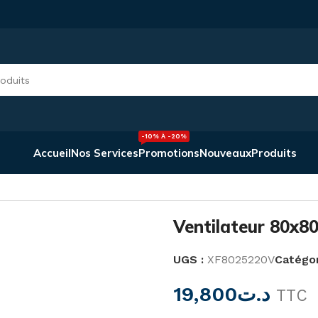
-10% À -20%
Accueil
Nos Services
Promotions
Nouveaux
Produits
ntilateur 80x80x25mm 220v-240VAC
Ventilateur 80x
UGS :
XF8025220V
Catégor
19,800
د.ت
TTC