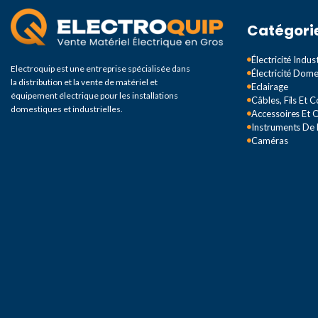
1 module
,
2 modules
Catégori
modules
,
4 modules
Électricité Indust
Electroquip est une entreprise spécialisée dans
Électricité Dom
COULEUR
RAL 70
la distribution et la vente de matériel et
Eclairage
équipement électrique pour les installations
Câbles, Fils Et 
domestiques et industrielles.
Accessoires Et O
Instruments De
Caméras