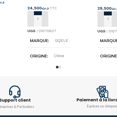
د.
24,500
د.ت
29,500
.ت
TTC
AJOUTER AU PANIER
AJOUTER
UGS :
01070627
UGS :
010
MARQUE
MARQU
GQELE
ORIGINE
ORIGIN
Chine
TENSION
TENSIO
600 V
AC400V
ecté
Paiement à la livr
Support client
FRÉQUE
Espèces ou chèque
treprises & Particuliers
LES