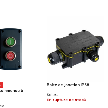
Boîte de Jonction IP68
E
 commande à
Solera
oussoir
En rupture de stock
rrêt
ck