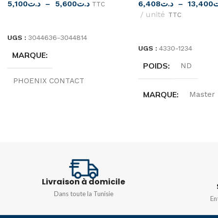
6,408
د.ت
–
13,400
ت
5,100
د.ت
–
5,600
د.ت
TTC
unité
TTC
CHOIX DES OPTIONS
CHOIX DES OPTIONS
UGS :
3044636-3044814
UGS :
4330-1234
MARQUE
POIDS
ND
PHOENIX CONTACT
MARQUE
Master
ORIGINE
Allemagne
ORIGINE
Italie
TENSION
500V
MATIÈRE
TYPE
UTTB 2,5
,
UTTB 4
Techno-polymère inj
Livraison à domicile
Dans toute la Tunisie
En
NOMBRE DE MODU