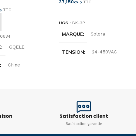
37,150
د.ت
TTC
د
TTC
LIRE LA SUITE
UGS :
BK-3P
 AU PANIER
MARQUE
Solera
70634
E
GQELE
TENSION
24-450VAC
E
Chine
DIMENSIONS
44X72X28
N
DEGRÉ DE PROTECTION
/DC220V
IP68
aison
Satisfaction client
NCE
50/60HZ
s
Satisfaction garantie