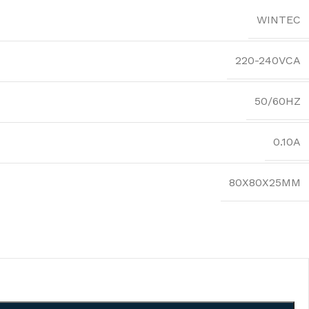
WINTEC
220-240VCA
50/60HZ
0.10A
80X80X25MM