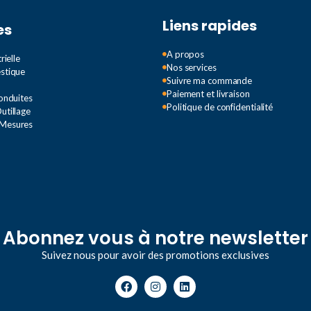
,
3
Liens rapides
es
A propos
rielle
Nos services
estique
35
Suivre ma commande
Paiement et livraison
Conduites
Politique de confidentialité
utillage
 Mesures
Abonnez vous à notre newsletter
Suivez nous pour avoir des promotions exclusives