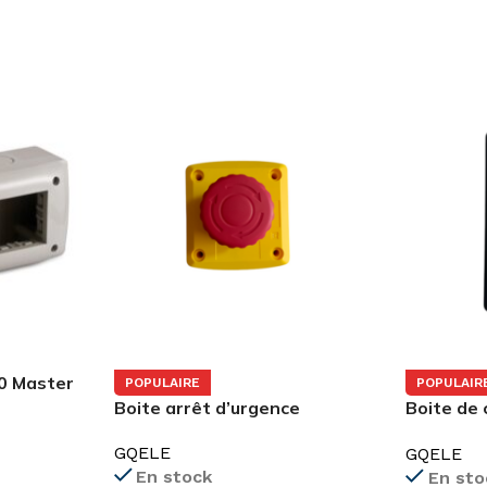
0 Master
POPULAIRE
POPULAIR
Boite arrêt d’urgence
Boite de
bouton-p
GQELE
GQELE
Marche/A
En stock
En sto