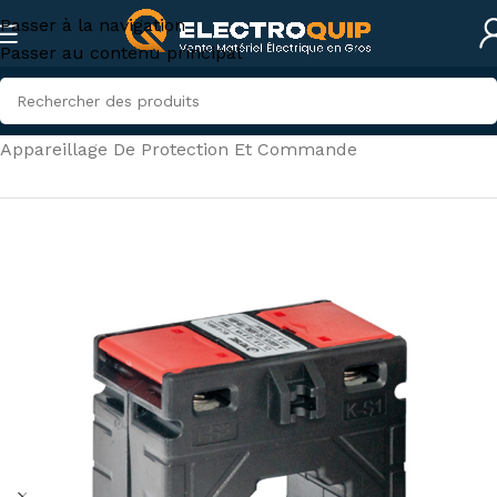
Passer à la navigation
Passer au contenu principal
Accueil
/
Électricité industrielle
/
Appareillage De Protection Et Commande