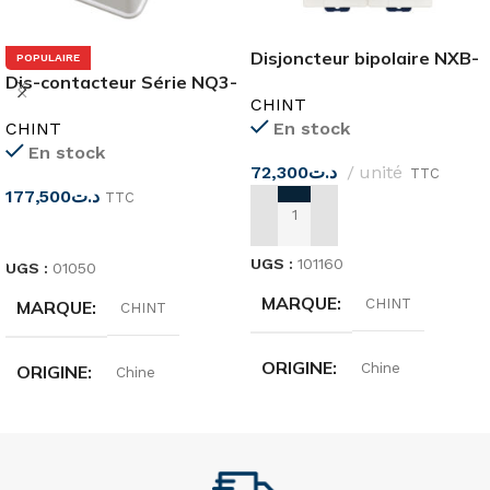
Disjoncteur bipolaire NXB-
POPULAIRE
Dis-contacteur Série NQ3-
125G 100A CHINT
CHINT
11P
CHINT
En stock
En stock
72,300
د.ت
unité
TTC
177,500
د.ت
TTC
AJOUTER AU PANIER
CHOIX DES OPTIONS
UGS :
101160
UGS :
01050
MARQUE
CHINT
MARQUE
CHINT
ORIGINE
Chine
ORIGINE
Chine
INTENSITÉ
100A
INTENSITÉ
32A