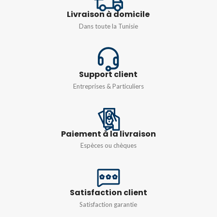
TENSION
415V
PUISSANCE
11kW
Livraison à domicile
Dans toute la Tunisie
TYPE DE COURBE
C
TENSION
Monophasé 230v
,
Triphasé
380v
Support client
Entreprises & Particuliers
Paiement à la livraison
Espèces ou chèques
Satisfaction client
Satisfaction garantie