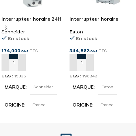
Interrupteur horaire 24H
Interrupteur horaire
1canal réserve de marche
digital 7 jours
Schneider
Eaton
100h
En stock
En stock
174,000
د.ت
344,562
د.ت
TTC
TTC
AJOUTER AU PANIER
AJOUTER AU PANIER
UGS :
15336
UGS :
196848
MARQUE
MARQUE
Schneider
Eaton
ORIGINE
ORIGINE
France
France
TENSION
TENSION
240V
230V 50HZ