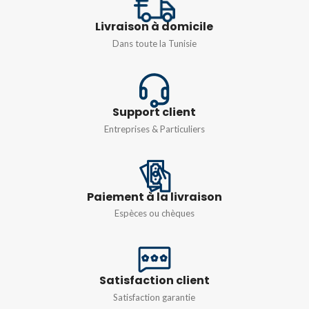
FRÉQUENCE
COURANT NOMINAL
50/60HZ
Livraison à domicile
Dans toute la Tunisie
16A
Support client
Entreprises & Particuliers
Paiement à la livraison
Espèces ou chèques
Satisfaction client
Satisfaction garantie