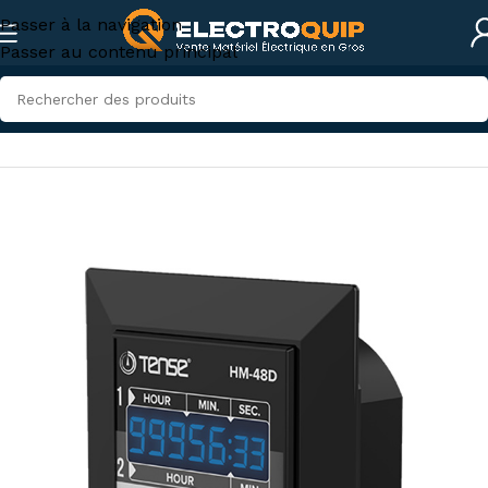
Passer à la navigation
Passer au contenu principal
Accueil
/
Eclairage
/
Relais et Temporisateurs