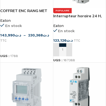
COFFRET ENC RANG MET
POPULAIRE
KLV-UPS-SE
Interrupteur horaire 24 H,
Eaton
SEGMENTS, réserve
En stock
Eaton
(TSQD1NO)
En stock
143,990
د.ت
–
230,368
د.ت
123,126
د.ت
TTC
TTC
CHOIX DES OPTIONS
AJOUTER AU PANIER
UGS :
1788
UGS :
167388