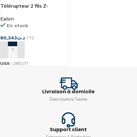
Télérupteur 2 fils Z-
S230/SS
Eaton
En stock
80,343
د.ت
TTC
AJOUTER AU PANIER
UGS :
265271
Livraison à domicile
Dans toute la Tunisie
Support client