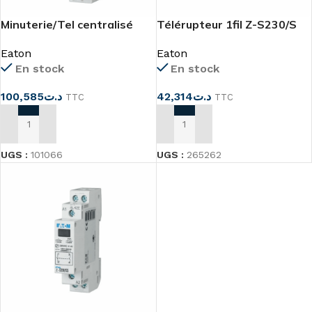
Minuterie/Tel centralisé
Télérupteur 1fil Z-S230/S
TLK
Eaton
Eaton
En stock
En stock
42,314
د.ت
100,585
د.ت
TTC
TTC
AJOUTER AU PANIER
AJOUTER AU PANIER
UGS :
265262
UGS :
101066