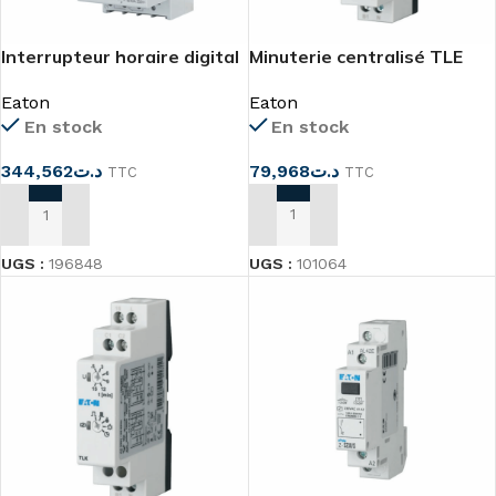
Interrupteur horaire digital
Minuterie centralisé TLE
7 jours
Eaton
Eaton
En stock
En stock
79,968
د.ت
344,562
د.ت
TTC
TTC
AJOUTER AU PANIER
AJOUTER AU PANIER
UGS :
101064
UGS :
196848