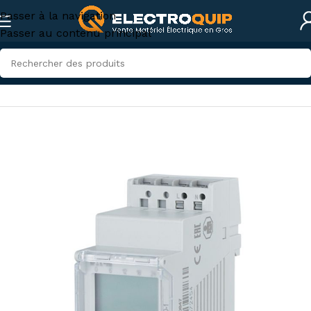
Passer à la navigation
Passer au contenu principal
Accueil
/
Eclairage
/
Relais et Temporisateurs