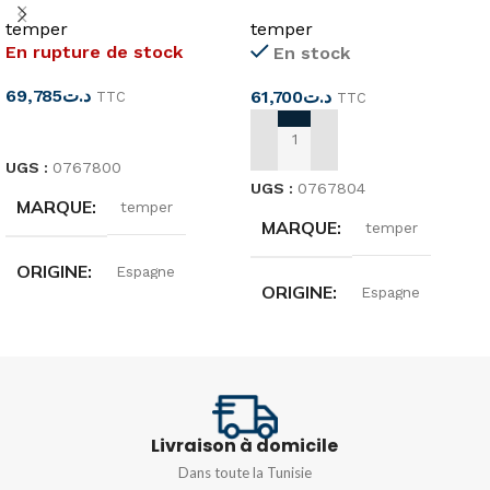
app 360°
mural 180° 12m IP67
temper
temper
En rupture de stock
En stock
69,785
د.ت
61,700
د.ت
TTC
TTC
LIRE LA SUITE
AJOUTER AU PANIER
UGS :
0767800
UGS :
0767804
MARQUE
temper
MARQUE
temper
ORIGINE
Espagne
ORIGINE
Espagne
ANGLE DE DÉTECTION
ANGLE DE DÉTECTION
360°
180°
Livraison à domicile
CHAMP DE DÉTECTION
Dans toute la Tunisie
CHAMP DE DÉTECTION