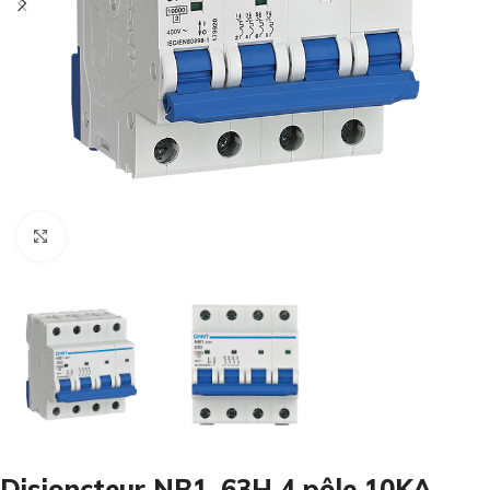
Cliquez pour agrandir
Disjoncteur NB1-63H 4 pôle 10KA