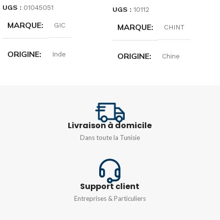
UGS :
01045051
UGS :
10112
MARQUE
GIC
MARQUE
CHINT
ORIGINE
Inde
ORIGINE
Chine
TENSION
INTENSITÉ
D'ALIMENTATION
10A
,
16A
,
20A
,
25A
,
32A
,
24 VDC
40A
,
50A
,
63A
Livraison à domicile
Dans toute la Tunisie
TENSION
240/415V
TYPE DE COURBE
C
Support client
Entreprises & Particuliers