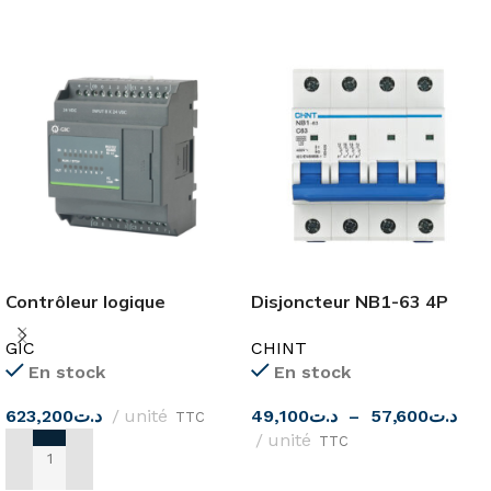
Contrôleur logique
Disjoncteur NB1-63 4P
programmable 8I-8RO
6KA CHINT
GIC
CHINT
24DC PC10BD16001D1
En stock
En stock
GIC
623,200
د.ت
unité
49,100
د.ت
–
57,600
د.ت
TTC
unité
TTC
AJOUTER AU PANIER
CHOIX DES OPTIONS