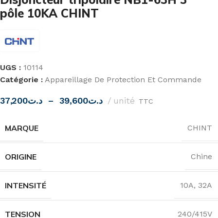
pôle 10KA CHINT
UGS :
10114
Catégorie :
Appareillage De Protection Et Commande
37,200
د.ت
–
39,600
د.ت
unité
TTC
MARQUE
CHINT
ORIGINE
Chine
INTENSITÉ
10A
,
32A
TENSION
240/415V