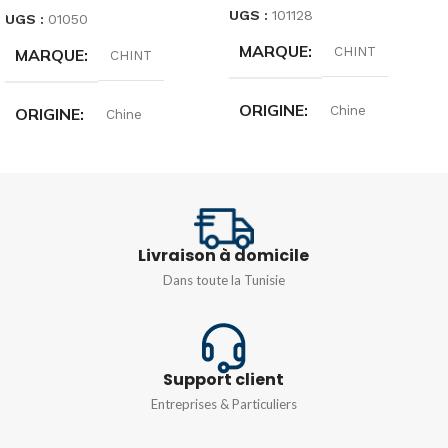
UGS :
101128
UGS :
01050
MARQUE
CHINT
MARQUE
CHINT
ORIGINE
Chine
ORIGINE
Chine
INTENSITÉ
10A
INTENSITÉ
32A
TENSION
240/415V
PUISSANCE
11kW
Livraison à domicile
Dans toute la Tunisie
TYPE DE COURBE
C
TENSION
Monophasé 230v
,
Triphasé
380v
Support client
Entreprises & Particuliers