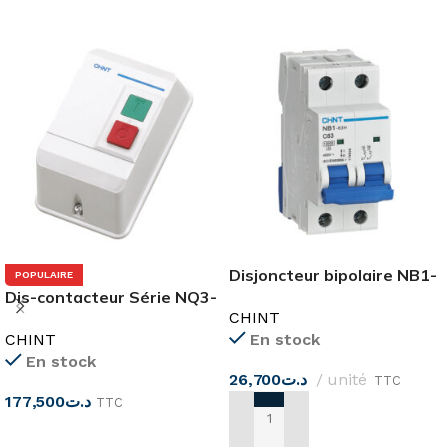
Disjoncteur bipolaire NB1-
POPULAIRE
Dis-contacteur Série NQ3-
63H 2 pôle CHINT
CHINT
11P
CHINT
En stock
En stock
26,700
د.ت
unité
TTC
177,500
د.ت
TTC
AJOUTER AU PANIER
CHOIX DES OPTIONS