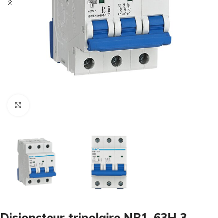
Cliquez pour agrandir
Disjoncteur tripolaire NB1-63H 3