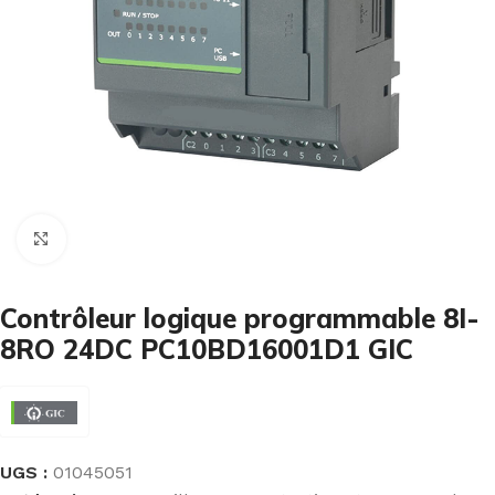
Cliquez pour agrandir
Contrôleur logique programmable 8I-
8RO 24DC PC10BD16001D1 GIC
UGS :
01045051