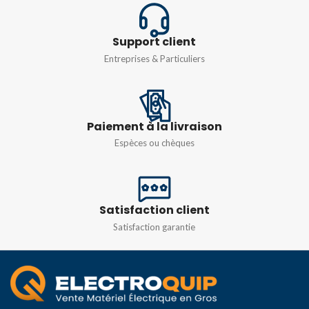
Monophasé 230v
,
Triphasé
Support client
380v
Entreprises & Particuliers
Paiement à la livraison
Espèces ou chèques
Satisfaction client
Satisfaction garantie