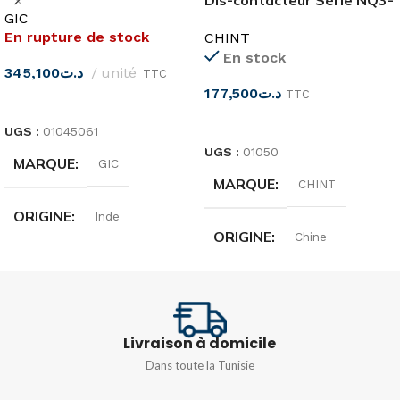
VCC GIC
Dis-contacteur Série NQ3-
GIC
11P
En rupture de stock
CHINT
En stock
345,100
د.ت
unité
TTC
177,500
د.ت
TTC
LIRE LA SUITE
CHOIX DES OPTIONS
UGS :
01045061
UGS :
01050
MARQUE
GIC
MARQUE
CHINT
ORIGINE
Inde
ORIGINE
Chine
TENSION
D'ALIMENTATION
INTENSITÉ
32A
12 – 24 VCC
Livraison à domicile
PUISSANCE
11kW
Dans toute la Tunisie
TENSION