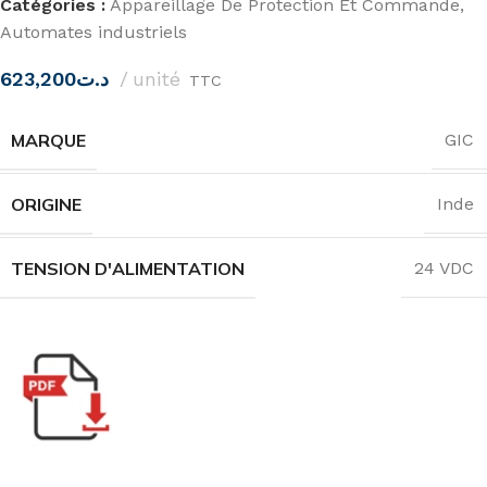
Catégories :
Appareillage De Protection Et Commande
,
Automates industriels
623,200
د.ت
unité
TTC
MARQUE
GIC
ORIGINE
Inde
TENSION D'ALIMENTATION
24 VDC