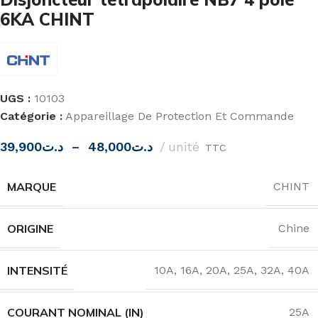
6KA CHINT
UGS :
10103
Catégorie :
Appareillage De Protection Et Commande
39,900
د.ت
–
48,000
د.ت
unité
TTC
MARQUE
CHINT
ORIGINE
Chine
INTENSITÉ
10A
,
16A
,
20A
,
25A
,
32A
,
40A
COURANT NOMINAL (IN)
25A