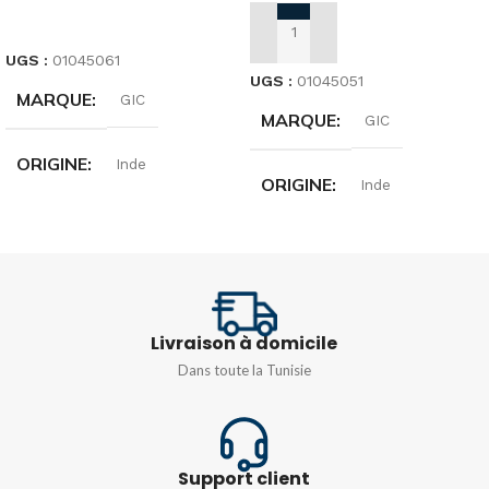
LIRE LA SUITE
AJOUTER AU PANIER
UGS :
01045061
UGS :
01045051
MARQUE
GIC
MARQUE
GIC
ORIGINE
Inde
ORIGINE
Inde
TENSION
TENSION
D'ALIMENTATION
D'ALIMENTATION
12 – 24 VCC
24 VDC
Livraison à domicile
Dans toute la Tunisie
Support client