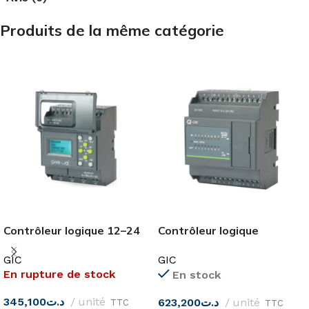
Produits de la même catégorie
Contrôleur logique 12–24
Contrôleur logique
VCC GIC
programmable 8I-8RO
GIC
GIC
24DC PC10BD16001D1
En rupture de stock
En stock
GIC
345,100
د.ت
unité
623,200
د.ت
unité
TTC
TTC