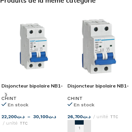
Produits de la même catégorie
Disjoncteur bipolaire NB1-
Disjoncteur bipolaire NB1-
63 2 pôle 6KA CHINT
63H 2 pôle CHINT
CHINT
CHINT
En stock
En stock
22,200
د.ت
–
30,100
د.ت
26,700
د.ت
unité
TTC
unité
TTC
AJOUTER AU PANIER
CHOIX DES OPTIONS