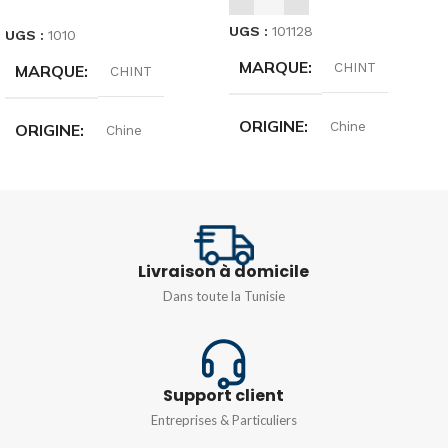
UGS :
101128
UGS :
1010
MARQUE
CHINT
MARQUE
CHINT
ORIGINE
Chine
ORIGINE
Chine
INTENSITÉ
10A
INTENSITÉ
10A
,
16A
,
20A
,
25A
,
32A
,
TENSION
240/415V
40A
,
50A
,
63A
,
6A
Livraison à domicile
Dans toute la Tunisie
TYPE DE COURBE
C
TENSION
240/415V
TYPE DE COURBE
C
Support client
Entreprises & Particuliers