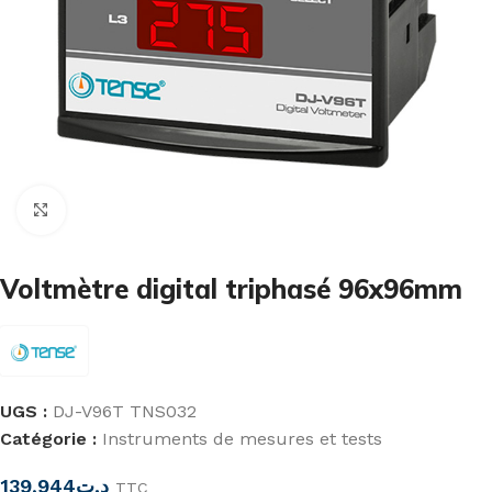
Cliquez pour agrandir
Voltmètre digital triphasé 96x96mm
UGS :
DJ-V96T TNS032
Catégorie :
Instruments de mesures et tests
139,944
د.ت
TTC