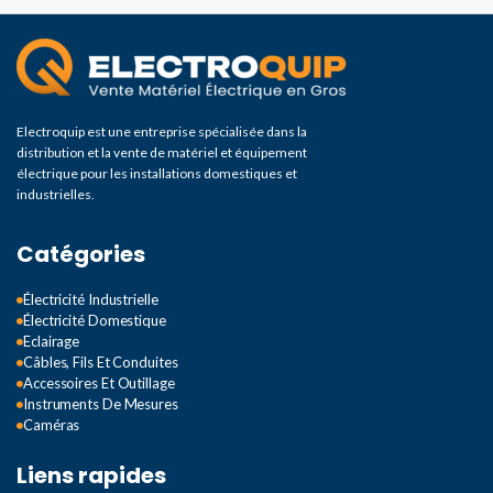
10MΩ
TENSION CA: TENSION
D'ENTRÉE MAXIMALE
ADMISSIBLE
Electroquip est une entreprise spécialisée dans la
distribution et la vente de matériel et équipement
électrique pour les installations domestiques et
250V rms
industrielles.
TENSION CA: GAMME DE
Catégories
FRÉQUENCE
Électricité Industrielle
Électricité Domestique
40Hz-400Hz
Eclairage
Câbles, Fils Et Conduites
Accessoires Et Outillage
COURANT CONTINU:
Instruments De Mesures
PROTECTION CONTRE
Caméras
LES SURCHARGES
Liens rapides