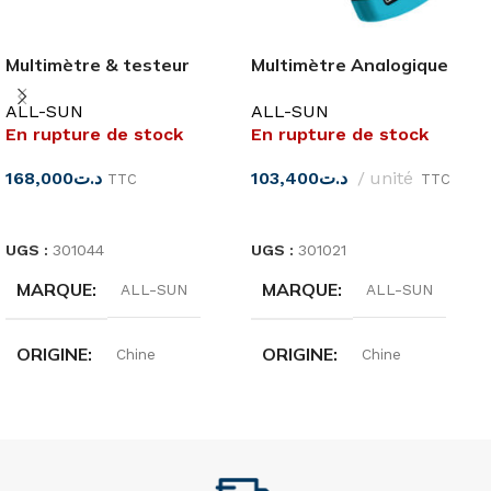
Multimètre & testeur
Multimètre Analogique
réseau EM3641 ALL-SUN
EM345A ALL-SUN
ALL-SUN
ALL-SUN
En rupture de stock
En rupture de stock
168,000
د.ت
103,400
د.ت
unité
TTC
TTC
LIRE LA SUITE
LIRE LA SUITE
UGS :
301044
UGS :
301021
MARQUE
MARQUE
ALL-SUN
ALL-SUN
ORIGINE
ORIGINE
Chine
Chine
TENSION
TENSION V
250 Volts
600 AC/DC
FRÉQUENCE
COURANT A