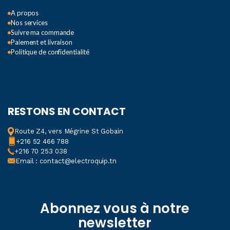
fusible F 250mA/250V
A propos
Nos services
COURANT CONTINU:
Suivre ma commande
COURANT D'ENTRÉE
Paiement et livraison
MAXIMUM
Politique de confidentialité
200mA
COURANT CONTINU:
RESTONS EN CONTACT
CHUTE DE TENSION DE
MESURE MAXIMALE
Route Z4, vers Mégrine St Gobain
+216 52 466 788
+216 70 253 038
200mV
Email : contact@electroquip.tn
COURANT ALTERNATIF:
PROTECTION CONTRE
Abonnez vous à notre
LES SURCHARGES
newsletter