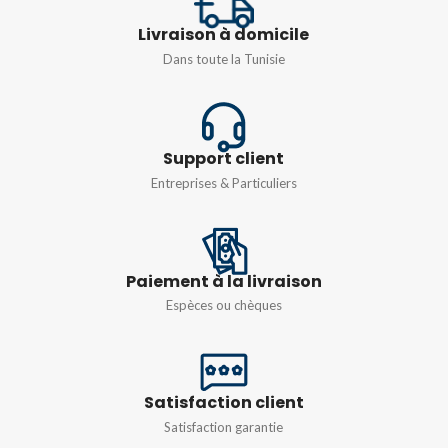
Livraison à domicile
40Hz-400Hz
10 mA à 10 A CA/CC
Dans toute la Tunisie
TENSION CONTINUE:
LA RÉSISTANCE Ω
IMPÉDANCE D'ENTRÉE
jusqu’à 1KΩ
Support client
10MΩ
Entreprises & Particuliers
TENSION CONTINUE:
TENSION D'ENTRÉE
MAXIMALE ADMISSIBLE
Paiement à la livraison
Espèces ou chèques
250V
TENSION CA:
Satisfaction client
IMPÉDANCE D'ENTRÉE
Satisfaction garantie