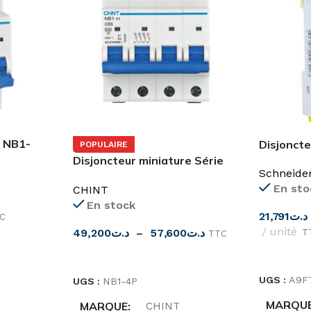
e NB1-
Disjoncte
POPULAIRE
6A-32A c
Disjoncteur miniature Série
Schneide
iC60N
NB1-63 4 pôles (6kA)
En sto
CHINT
En stock
21,791
د.ت
C
unité
49,200
د.ت
–
57,600
د.ت
T
TTC
CHOIX D
CHOIX DES OPTIONS
UGS :
A9F
UGS :
NB1-4P
MARQU
MARQUE
CHINT