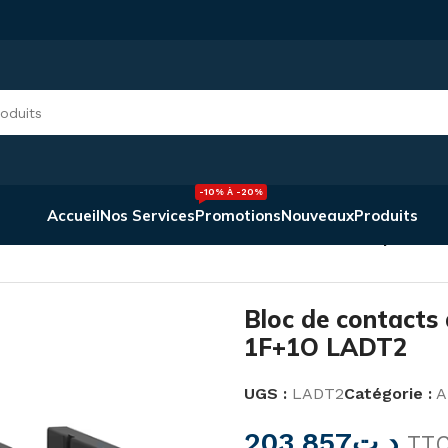
-10% À -20%
Accueil
Nos Services
Promotions
Nouveaux
Produits
on Et Commande
/
Bloc de contacts auxiliaires temporisé 
Bloc de contacts 
1F+1O LADT2
UGS :
LADT2
Catégorie :
A
203,857
د.ت
TT