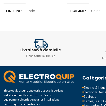
ORIGINE
ORIGINE
Inde
Chine
TENSION
INTENSITÉ
10A
D'ALIMENTATION
TENSION
240/41
24 VDC
Livraison à domicile
TYPE DE COURBE
Dans toute la Tunisie
En
Catégori
Électricité Indust
Electroquip est une entreprise spécialisée dans
Électricité Dom
la distribution et la vente de matériel et
Eclairage
équipement électrique pour les installations
Câbles, Fils Et 
domestiques et industrielles.
Accessoires Et O