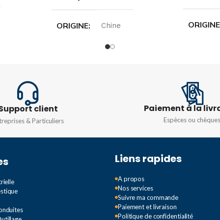
ORIGIN
ORIGINE
Chine
GAMME
INTENSITÉ
5V
10A
,
16A
,
20A
,
25A
,
32A
,
40A
,
INTENS
50A
,
63A
Paiement à la livr
Support client
10A
,
16A
C
TYPE DE COURBE
C
Espèces ou chèque
treprises & Particuliers
TYPE D
TENSION
Triphasé 380v
Liens rapides
es
TENSIO
A propos
rielle
Nos services
estique
Monopha
Suivre ma commande
Paiement et livraison
Conduites
Politique de confidentialité
utillage