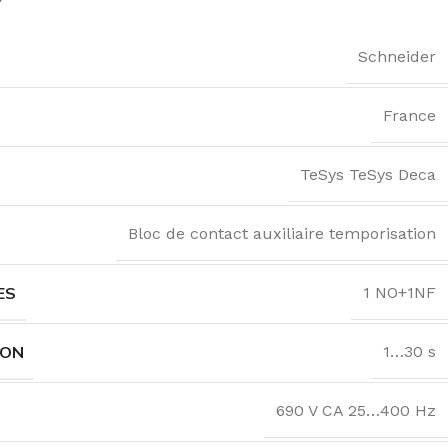
Schneider
France
TeSys TeSys Deca
Bloc de contact auxiliaire temporisation
ES
1 NO+1NF
ION
1…30 s
690 V CA 25…400 Hz