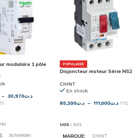
ur modulaire 1 pôle
POPULAIRE
ourbe C Schneider
Disjoncteur moteur Série NS2
r
ck
CHINT
En stock
–
30,970
د.ت
85,200
د.ت
–
111,000
د.ت
TC
TTC
ES OPTIONS
CHOIX DES OPTIONS
791
UGS :
NS2
E
Schneider
MARQUE
CHINT