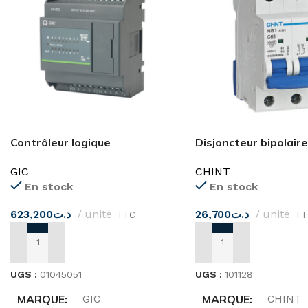
Contrôleur logique
Disjoncteur bipolair
programmable 8I-8RO 24DC
63H 2 pôle CHINT
GIC
CHINT
PC10BD16001D1 GIC
En stock
En stock
623,200
د.ت
unité
26,700
د.ت
unité
TTC
TT
AJOUTER AU PANIER
AJOUTER AU PANIER
UGS :
01045051
UGS :
101128
MARQUE
MARQUE
GIC
CHINT