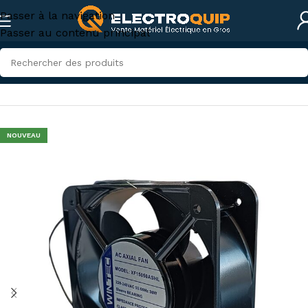
Passer à la navigation
Passer au contenu principal
Accueil
/
Électricité industrielle
/
Appareillage industriel
NOUVEAU