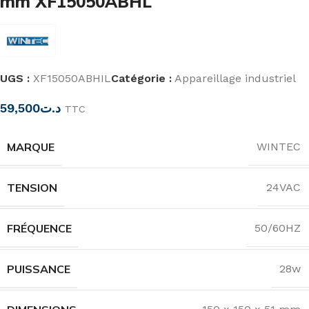
mm XF15050ABHL
UGS :
XF15050ABHIL
Catégorie :
Appareillage industriel
59,500
د.ت
TTC
MARQUE
WINTEC
TENSION
24VAC
FRÉQUENCE
50/60HZ
PUISSANCE
28w