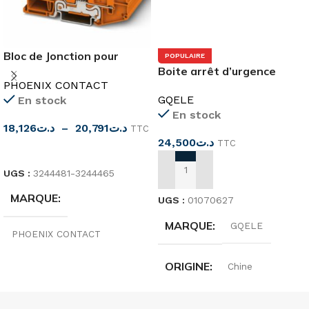
Bloc de Jonction pour
POPULAIRE
Capteurs/Actionneurs
Boite arrêt d’urgence
PHOENIX CONTACT
GQELE
En stock
En stock
18,126
د.ت
–
20,791
د.ت
TTC
24,500
د.ت
TTC
CHOIX DES OPTIONS
UGS :
3244481-3244465
AJOUTER AU PANIER
MARQUE
UGS :
01070627
MARQUE
GQELE
PHOENIX CONTACT
ORIGINE
Chine
ORIGINE
Allemagne
TENSION
600 V