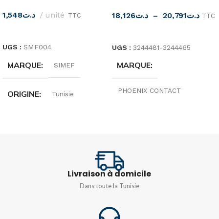
1,548
د.ت
unité
18,126
د.ت
–
20,791
د.ت
TTC
TTC
LIRE LA SUITE
CHOIX DES OPTIONS
UGS :
SMF004
UGS :
3244481-3244465
MARQUE
MARQUE
SIMEF
PHOENIX CONTACT
ORIGINE
Tunisie
ORIGINE
Allemagne
INTENSITÉ
16A
TENSION
250V
TENSION
Livraison à domicile
TYPE
Monophasé 230v
Dans toute la Tunisie
1,5/S/4-PE
,
2,5/4-PE
COULEUR
Blanc