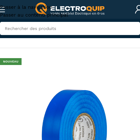
Passer à la navigation
Passer au contenu principal
Accueil
/
Accessoires et outillage
/
accessoires-tunisie
NOUVEAU