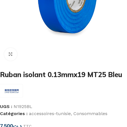
Cliquez pour agrandir
Ruban isolant 0.13mmx19 MT25 Bleu
UGS :
N1925BL
Catégories :
accessoires-tunisie
,
Consommables
7,500
د.ت
TTC